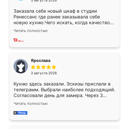
3 августа 2026
Заказала себе новый шкаф в студии
Ренессанс где ранее заказывала себе
новую кухню.Чего искать, когда качеством
вполне довольна. Служит кухня уже почти
Читать полностью
два года, нареканий нет.
Ярослава
3 августа 2026
Кухню здесь заказали. Эскизы прислали в
телеграмм. Выбрали наиболее подходящий.
Согласовали день для замера. Через 3
недели кухня была уже готова. Остались
Читать полностью
довольны работой. Спасибо Ренессанс
мебель за качественную работу!