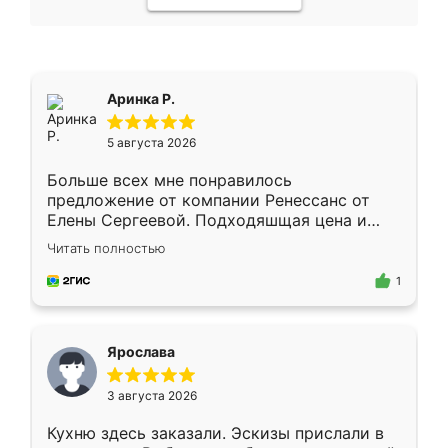
Аринка Р.
5 августа 2026
Больше всех мне понравилось
предложение от компании Ренессанс от
Елены Сергеевой. Подходяшщая цена и
короткие сроки изготовления. Приехавший
Читать полностью
для замера сотрудник Владислав
предложил по моему эскизу самый
1
подходящий вариант шкафа. Немного его
видоизменил, получилось даже лучше, чем
я хотела.
Ярослава
3 августа 2026
Кухню здесь заказали. Эскизы прислали в