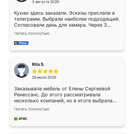
3 августа 2026
Кухню здесь заказали. Эскизы прислали в
телеграмм. Выбрали наиболее подходящий.
Согласовали день для замера. Через 3
недели кухня была уже готова. Остались
Читать полностью
довольны работой. Спасибо Ренессанс
мебель за качественную работу!
Rita S.
29 июля 2026
Заказывала мебель от Елены Сергеевой
Ренессанс. До этого рассматривала
несколько компаний, но в итоге выбрала
эту. Сначала обговорили условия, потом
Читать полностью
приехал замерщик, всё спокойно объяснил
и снял размеры. Изготовили в срок, с
доставкой тоже никаких проблем не
возникло. Сборку выполнили аккуратно,