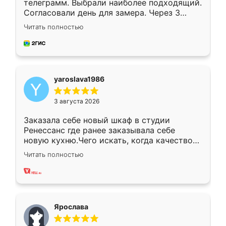
телеграмм. Выбрали наиболее подходящий.
Согласовали день для замера. Через 3
недели кухня была уже готова. Остались
Читать полностью
довольны работой. Спасибо Ренессанс
мебель за качественную работу!
yaroslava1986
3 августа 2026
Заказала себе новый шкаф в студии
Ренессанс где ранее заказывала себе
новую кухню.Чего искать, когда качеством
вполне довольна. Служит кухня уже почти
Читать полностью
два года, нареканий нет.
Ярослава