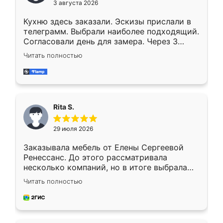
3 августа 2026
Кухню здесь заказали. Эскизы прислали в
телеграмм. Выбрали наиболее подходящий.
Согласовали день для замера. Через 3
недели кухня была уже готова. Остались
Читать полностью
довольны работой. Спасибо Ренессанс
мебель за качественную работу!
Rita S.
29 июля 2026
Заказывала мебель от Елены Сергеевой
Ренессанс. До этого рассматривала
несколько компаний, но в итоге выбрала
эту. Сначала обговорили условия, потом
Читать полностью
приехал замерщик, всё спокойно объяснил
и снял размеры. Изготовили в срок, с
доставкой тоже никаких проблем не
возникло. Сборку выполнили аккуратно,