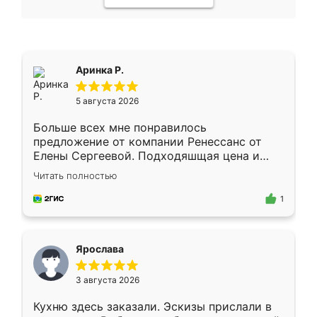
Аринка Р.
5 августа 2026
Больше всех мне понравилось
предложение от компании Ренессанс от
Елены Сергеевой. Подходяшщая цена и
короткие сроки изготовления. Приехавший
Читать полностью
для замера сотрудник Владислав
предложил по моему эскизу самый
1
подходящий вариант шкафа. Немного его
видоизменил, получилось даже лучше, чем
я хотела.
Ярослава
3 августа 2026
Кухню здесь заказали. Эскизы прислали в