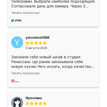
телеграмм. Выбрали наиболее подходящий.
Согласовали день для замера. Через 3
недели кухня была уже готова. Остались
Читать полностью
довольны работой. Спасибо Ренессанс
мебель за качественную работу!
yaroslava1986
3 августа 2026
Заказала себе новый шкаф в студии
Ренессанс где ранее заказывала себе
новую кухню.Чего искать, когда качеством
вполне довольна. Служит кухня уже почти
Читать полностью
два года, нареканий нет.
Ярослава