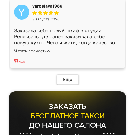
yaroslava1986
3 августа 2026
Заказала себе новый шкаф в студии
Ренессанс где ранее заказывала себе
новую кухню.Чего искать, когда качеством
вполне довольна. Служит кухня уже почти
Читать полностью
два года, нареканий нет.
Еще
ЗАКАЗАТЬ
БЕСПЛАТНОЕ ТАКСИ
ДО НАШЕГО САЛОНА