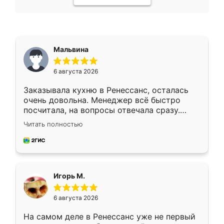
Мальвина
6 августа 2026
Заказывала кухню в Ренессанс, осталась
очень довольна. Менеджер всё быстро
посчитала, на вопросы отвечала сразу.
Замерщик приехал в субботу, подошёл к
Читать полностью
делу со всей ответственностью. Собрали
за день, ребята работали аккуратно, даже
пыли почти не было. Качество отличное,
ящики ходят плавно, ничего не скрипит.
Всё подошло как влитое.
Игорь М.
6 августа 2026
На самом деле в Ренессанс уже не первый