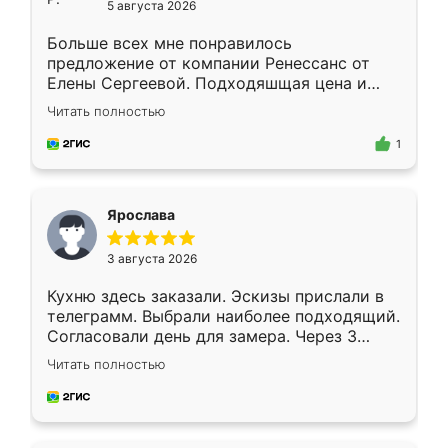
5 августа 2026
Больше всех мне понравилось
предложение от компании Ренессанс от
Елены Сергеевой. Подходяшщая цена и
короткие сроки изготовления. Приехавший
Читать полностью
для замера сотрудник Владислав
предложил по моему эскизу самый
1
подходящий вариант шкафа. Немного его
видоизменил, получилось даже лучше, чем
я хотела.
Ярослава
3 августа 2026
Кухню здесь заказали. Эскизы прислали в
телеграмм. Выбрали наиболее подходящий.
Согласовали день для замера. Через 3
недели кухня была уже готова. Остались
Читать полностью
довольны работой. Спасибо Ренессанс
мебель за качественную работу!