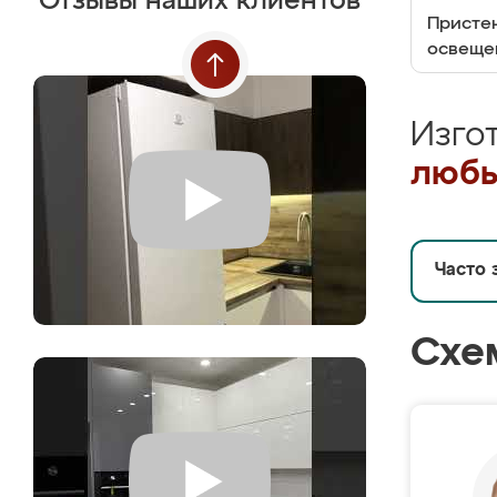
Отзывы наших клиентов
Пристен
освеще
Изго
любы
Часто 
Схе