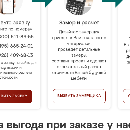
вьте заявку
Замер и расчет
ите по номерам
Дизайнер-замерщик
800) 511-89-55
приедет к Вам с каталогом
материалов,
Вы
495) 665-24-01
проведёт детальные
р
926) 409-68-13
замеры,
д
составит проект и сделает
з
те заявку на сайте для
окончательный расчёт
нсультации и
стоимости Вашей будущей
ительного расчёта
стоимости.
мебели.
ВЫЗВАТЬ ЗАМЕРЩИКА
АВИТЬ ЗАЯВКУ
 выгода при заказе у на