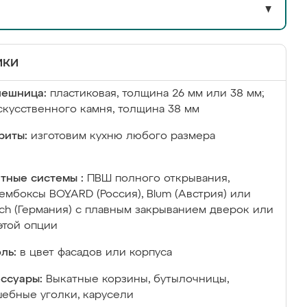
▼
ики
лешница:
пластиковая, толщина 26 мм или 38 мм;
скусственного камня, толщина 38 мм
риты:
изготовим кухню любого размера
тные системы :
ПВШ полного открывания,
ембоксы BOYARD (Россия), Blum (Австрия) или
ich (Германия) с плавным закрыванием дверок или
этой опции
ль:
в цвет фасадов или корпуса
ссуары:
Выкатные корзины, бутылочницы,
ебные уголки, карусели