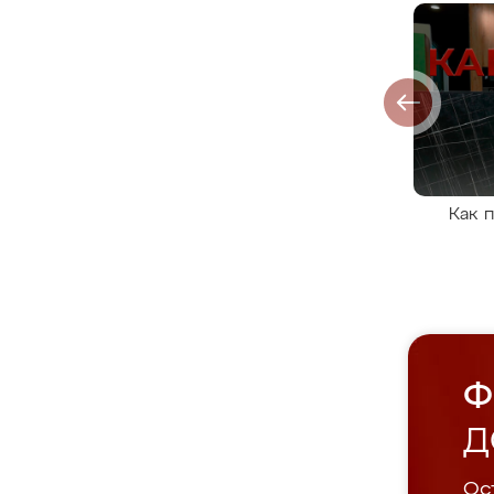
Как 
Ф
Д
Ост