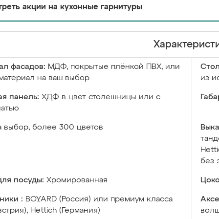
реть акции на кухонные гарнитуры
Характерист
ал фасадов:
МДФ, покрытые плёнкой ПВХ, или
Сто
материал на ваш выбор
из и
я панель:
ХДФ в цвет столешницы или с
Габа
чатью
а выбор, более 300 цветов
Выка
танд
Hett
без 
ля посуды:
Хромированная
Цоко
ники :
BOYARD (Россия) или премиум класса
Аксе
встрия), Hettich (Германия)
волш