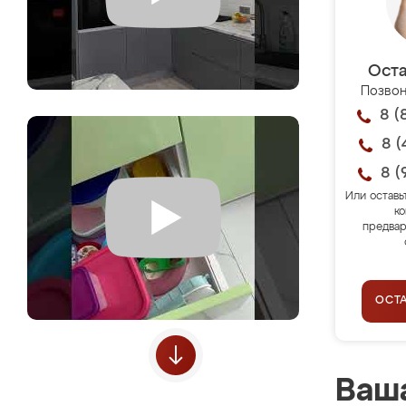
Оста
Позвон
8 (
8 (
8 (
Или оставь
ко
предвар
ОСТ
Ваша