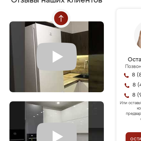
Отзывы наших клиентов
Оста
Позвон
8 (
8 (
8 (
Или оставь
ко
предвар
ОСТ