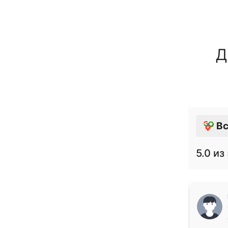
Д
Вс
5.0
из 