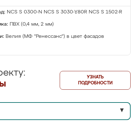
д:
NCS S 0300-N NCS S 3030-Y80R NCS S 1502-R
ка:
ПВХ (0,4 мм, 2 мм)
и:
Велия (МФ "Ренессанс") в цвет фасадов
екту:
УЗНАТЬ
лы
ПОДРОБНОСТИ
▼