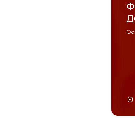
Ф
Д
Ост