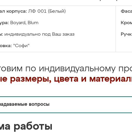
ал корпуса:
ЛФ 001 (Белый)
Фаса
ура:
Boyard, Blum
Кром
ы:
индивидуально под Ваш заказ
Ручк
овка:
"Софи"
товим по индивидуальному про
е размеры, цвета и материа
задаваемые вопросы
ма работы