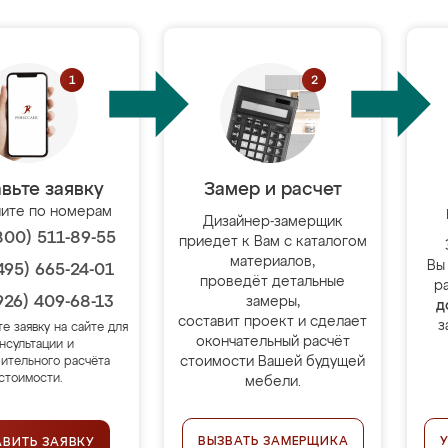
вьте заявку
Замер и расчет
ите по номерам
Дизайнер-замерщик
800) 511-89-55
приедет к Вам с каталогом
материалов,
Вы
495) 665-24-01
проведёт детальные
р
926) 409-68-13
замеры,
д
составит проект и сделает
з
те заявку на сайте для
окончательный расчёт
нсультации и
стоимости Вашей будущей
ительного расчёта
стоимости.
мебели.
ВЫЗВАТЬ ЗАМЕРЩИКА
АВИТЬ ЗАЯВКУ