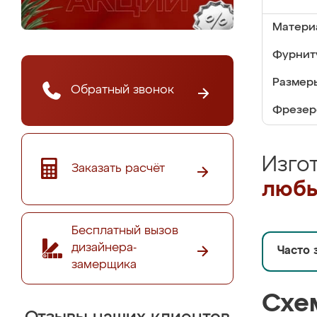
Матери
Фурнит
Размер
Обратный звонок
Фрезер
Изго
Заказать расчёт
любы
Бесплатный вызов
дизайнера-
Часто 
замерщика
Схе