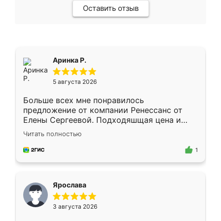
Оставить отзыв
Аринка Р.
5 августа 2026
Больше всех мне понравилось
предложение от компании Ренессанс от
Елены Сергеевой. Подходяшщая цена и
короткие сроки изготовления. Приехавший
Читать полностью
для замера сотрудник Владислав
предложил по моему эскизу самый
1
подходящий вариант шкафа. Немного его
видоизменил, получилось даже лучше, чем
я хотела.
Ярослава
3 августа 2026