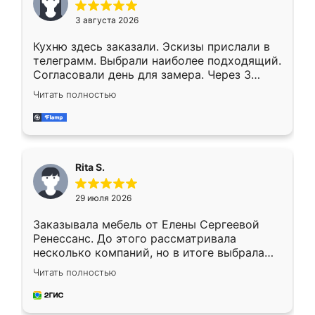
3 августа 2026
Кухню здесь заказали. Эскизы прислали в
телеграмм. Выбрали наиболее подходящий.
Согласовали день для замера. Через 3
недели кухня была уже готова. Остались
Читать полностью
довольны работой. Спасибо Ренессанс
мебель за качественную работу!
Rita S.
29 июля 2026
Заказывала мебель от Елены Сергеевой
Ренессанс. До этого рассматривала
несколько компаний, но в итоге выбрала
эту. Сначала обговорили условия, потом
Читать полностью
приехал замерщик, всё спокойно объяснил
и снял размеры. Изготовили в срок, с
доставкой тоже никаких проблем не