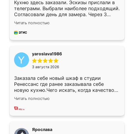
Кухню здесь заказали. Эскизы прислали в
телеграмм. Выбрали наиболее подходящий.
Согласовали день для замера. Через 3
недели кухня была уже готова. Остались
Читать полностью
довольны работой. Спасибо Ренессанс
мебель за качественную работу!
yaroslava1986
3 августа 2026
Заказала себе новый шкаф в студии
Ренессанс где ранее заказывала себе
новую кухню.Чего искать, когда качеством
вполне довольна. Служит кухня уже почти
Читать полностью
два года, нареканий нет.
Ярослава