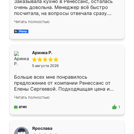
Заказывала кухню в Ренессанс, осталась
очень довольна. Менеджер всё быстро
посчитала, на вопросы отвечала сразу.
Замерщик приехал в субботу, подошёл к
Читать полностью
делу со всей ответственностью. Собрали
за день, ребята работали аккуратно, даже
пыли почти не было. Качество отличное,
ящики ходят плавно, ничего не скрипит.
Всё подошло как влитое.
Аринка Р.
5 августа 2026
Больше всех мне понравилось
предложение от компании Ренессанс от
Елены Сергеевой. Подходяшщая цена и
короткие сроки изготовления. Приехавший
Читать полностью
для замера сотрудник Владислав
предложил по моему эскизу самый
1
подходящий вариант шкафа. Немного его
видоизменил, получилось даже лучше, чем
я хотела.
Ярослава