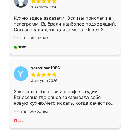
3 августа 2026
Кухню здесь заказали. Эскизы прислали в
телеграмм. Выбрали наиболее подходящий.
Согласовали день для замера. Через 3
недели кухня была уже готова. Остались
Читать полностью
довольны работой. Спасибо Ренессанс
мебель за качественную работу!
yaroslava1986
3 августа 2026
Заказала себе новый шкаф в студии
Ренессанс где ранее заказывала себе
новую кухню.Чего искать, когда качеством
вполне довольна. Служит кухня уже почти
Читать полностью
два года, нареканий нет.