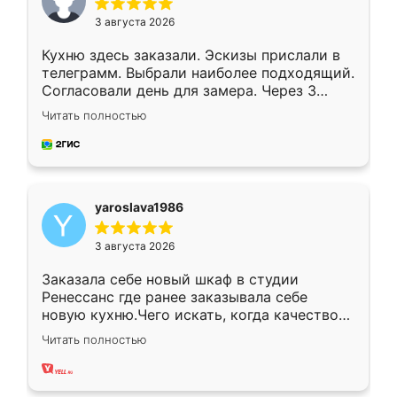
3 августа 2026
Кухню здесь заказали. Эскизы прислали в
телеграмм. Выбрали наиболее подходящий.
Согласовали день для замера. Через 3
недели кухня была уже готова. Остались
Читать полностью
довольны работой. Спасибо Ренессанс
мебель за качественную работу!
yaroslava1986
3 августа 2026
Заказала себе новый шкаф в студии
Ренессанс где ранее заказывала себе
новую кухню.Чего искать, когда качеством
вполне довольна. Служит кухня уже почти
Читать полностью
два года, нареканий нет.