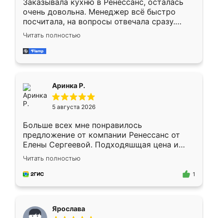
Заказывала кухню в Ренессанс, осталась
очень довольна. Менеджер всё быстро
посчитала, на вопросы отвечала сразу.
Замерщик приехал в субботу, подошёл к
Читать полностью
делу со всей ответственностью. Собрали
за день, ребята работали аккуратно, даже
пыли почти не было. Качество отличное,
ящики ходят плавно, ничего не скрипит.
Всё подошло как влитое.
Аринка Р.
5 августа 2026
Больше всех мне понравилось
предложение от компании Ренессанс от
Елены Сергеевой. Подходяшщая цена и
короткие сроки изготовления. Приехавший
Читать полностью
для замера сотрудник Владислав
предложил по моему эскизу самый
1
подходящий вариант шкафа. Немного его
видоизменил, получилось даже лучше, чем
я хотела.
Ярослава