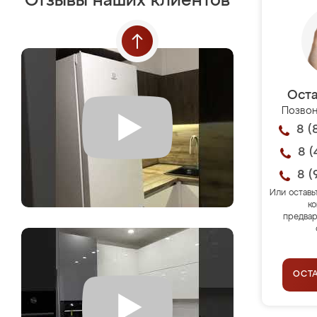
Отзывы наших клиентов
Оста
Позвон
8 (
8 (
8 (
Или оставь
ко
предвар
ОСТ