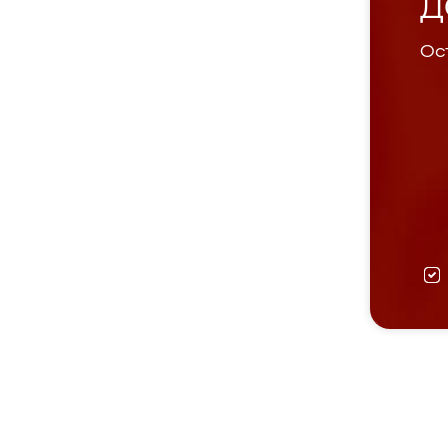
Д
Ост