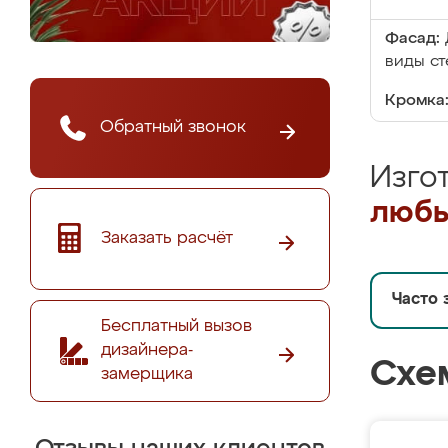
Фасад:
виды ст
Кромка
Обратный звонок
Изго
любы
Заказать расчёт
Часто 
Бесплатный вызов
дизайнера-
Схе
замерщика