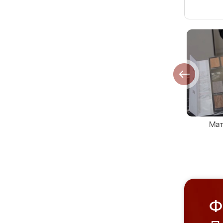
Мат
Ф