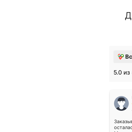
Д
Вс
5.0
из 
Заказыв
осталас