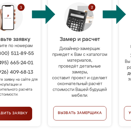
вьте заявку
Замер и расчет
ите по номерам
Дизайнер-замерщик
800) 511-89-55
приедет к Вам с каталогом
материалов,
Вы
495) 665-24-01
проведёт детальные
р
926) 409-68-13
замеры,
д
составит проект и сделает
з
те заявку на сайте для
окончательный расчёт
нсультации и
стоимости Вашей будущей
ительного расчёта
стоимости.
мебели.
ВЫЗВАТЬ ЗАМЕРЩИКА
АВИТЬ ЗАЯВКУ