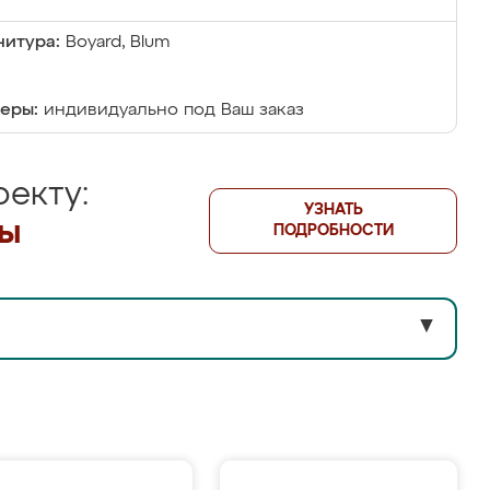
итура:
Boyard, Blum
еры:
индивидуально под Ваш заказ
екту:
УЗНАТЬ
лы
ПОДРОБНОСТИ
▼