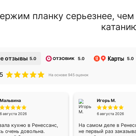
ержим планку серьезнее, чем
катани
е отзывы
5.0
5.0
5.0
5
На основе
945
оценок
Мальвина
Игорь М.
6 августа 2026
6 августа 2026
ала кухню в Ренессанс,
На самом деле в Ренес
ь очень довольна.
не первый раз заказыв