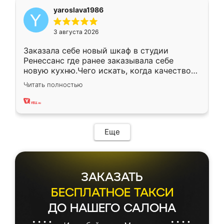
yaroslava1986
3 августа 2026
Заказала себе новый шкаф в студии
Ренессанс где ранее заказывала себе
новую кухню.Чего искать, когда качеством
вполне довольна. Служит кухня уже почти
Читать полностью
два года, нареканий нет.
Еще
ЗАКАЗАТЬ
БЕСПЛАТНОЕ ТАКСИ
ДО НАШЕГО САЛОНА