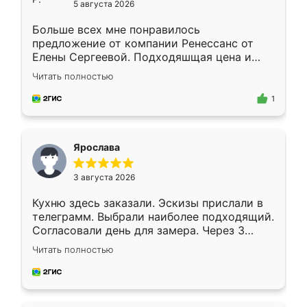
5 августа 2026
Больше всех мне понравилось
предложение от компании Ренессанс от
Елены Сергеевой. Подходяшщая цена и
короткие сроки изготовления. Приехавший
Читать полностью
для замера сотрудник Владислав
предложил по моему эскизу самый
1
подходящий вариант шкафа. Немного его
видоизменил, получилось даже лучше, чем
я хотела.
Ярослава
3 августа 2026
Кухню здесь заказали. Эскизы прислали в
телеграмм. Выбрали наиболее подходящий.
Согласовали день для замера. Через 3
недели кухня была уже готова. Остались
Читать полностью
довольны работой. Спасибо Ренессанс
мебель за качественную работу!