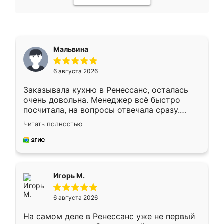
Мальвина
6 августа 2026
Заказывала кухню в Ренессанс, осталась
очень довольна. Менеджер всё быстро
посчитала, на вопросы отвечала сразу.
Замерщик приехал в субботу, подошёл к
Читать полностью
делу со всей ответственностью. Собрали
за день, ребята работали аккуратно, даже
пыли почти не было. Качество отличное,
ящики ходят плавно, ничего не скрипит.
Всё подошло как влитое.
Игорь М.
6 августа 2026
На самом деле в Ренессанс уже не первый