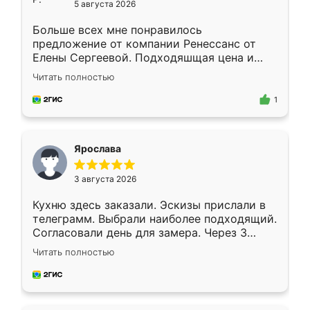
5 августа 2026
Больше всех мне понравилось
предложение от компании Ренессанс от
Елены Сергеевой. Подходяшщая цена и
короткие сроки изготовления. Приехавший
Читать полностью
для замера сотрудник Владислав
предложил по моему эскизу самый
1
подходящий вариант шкафа. Немного его
видоизменил, получилось даже лучше, чем
я хотела.
Ярослава
3 августа 2026
Кухню здесь заказали. Эскизы прислали в
телеграмм. Выбрали наиболее подходящий.
Согласовали день для замера. Через 3
недели кухня была уже готова. Остались
Читать полностью
довольны работой. Спасибо Ренессанс
мебель за качественную работу!