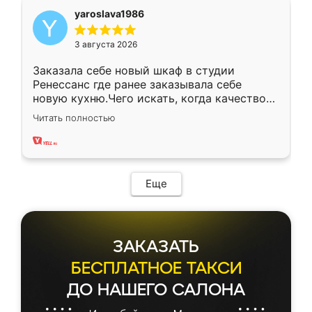
yaroslava1986
3 августа 2026
Заказала себе новый шкаф в студии
Ренессанс где ранее заказывала себе
новую кухню.Чего искать, когда качеством
вполне довольна. Служит кухня уже почти
Читать полностью
два года, нареканий нет.
Еще
ЗАКАЗАТЬ
БЕСПЛАТНОЕ ТАКСИ
ДО НАШЕГО САЛОНА