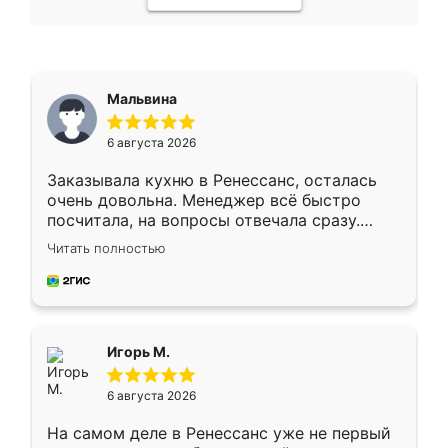
Мальвина
6 августа 2026
Заказывала кухню в Ренессанс, осталась
очень довольна. Менеджер всё быстро
посчитала, на вопросы отвечала сразу.
Замерщик приехал в субботу, подошёл к
Читать полностью
делу со всей ответственностью. Собрали
за день, ребята работали аккуратно, даже
пыли почти не было. Качество отличное,
ящики ходят плавно, ничего не скрипит.
Всё подошло как влитое.
Игорь М.
6 августа 2026
На самом деле в Ренессанс уже не первый