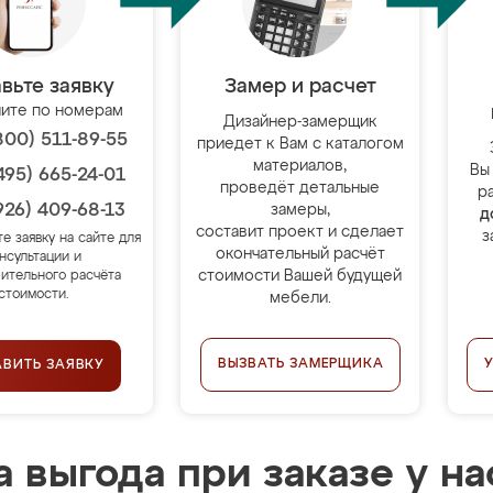
вьте заявку
Замер и расчет
ите по номерам
Дизайнер-замерщик
800) 511-89-55
приедет к Вам с каталогом
материалов,
Вы
495) 665-24-01
проведёт детальные
р
926) 409-68-13
замеры,
д
составит проект и сделает
з
те заявку на сайте для
окончательный расчёт
нсультации и
стоимости Вашей будущей
ительного расчёта
стоимости.
мебели.
ВЫЗВАТЬ ЗАМЕРЩИКА
АВИТЬ ЗАЯВКУ
 выгода при заказе у на