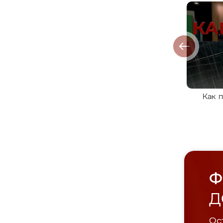
Как 
Ф
Д
Ост