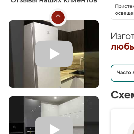
Отзывы наших клиентов
Пристен
освеще
Изго
любы
Часто 
Схе