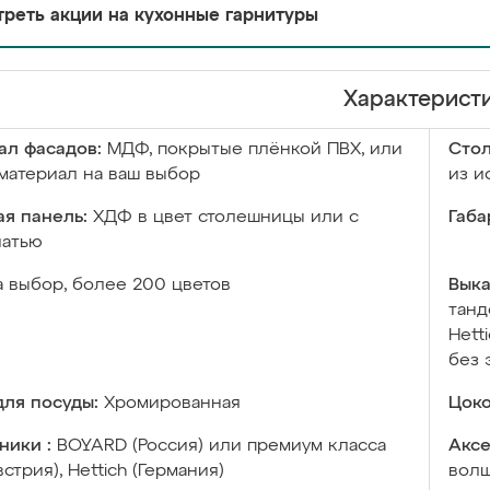
реть акции на кухонные гарнитуры
Характерист
ал фасадов:
МДФ, покрытые плёнкой ПВХ, или
Сто
материал на ваш выбор
из и
я панель:
ХДФ в цвет столешницы или с
Габа
чатью
а выбор, более 200 цветов
Выка
танд
Hett
без 
ля посуды:
Хромированная
Цоко
ники :
BOYARD (Россия) или премиум класса
Аксе
встрия), Hettich (Германия)
волш