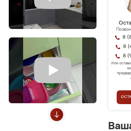
Оста
Позвон
8 (
8 (
8 (
Или оставь
ко
предвар
ОСТ
Ваша