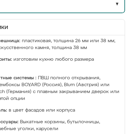
▼
ики
лешница:
пластиковая, толщина 26 мм или 38 мм;
скусственного камня, толщина 38 мм
риты:
изготовим кухню любого размера
тные системы :
ПВШ полного открывания,
ембоксы BOYARD (Россия), Blum (Австрия) или
ich (Германия) с плавным закрыванием дверок или
этой опции
ль:
в цвет фасадов или корпуса
ссуары:
Выкатные корзины, бутылочницы,
ебные уголки, карусели