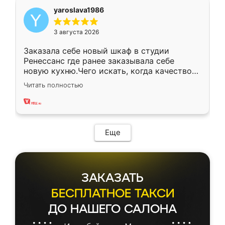
yaroslava1986
3 августа 2026
Заказала себе новый шкаф в студии
Ренессанс где ранее заказывала себе
новую кухню.Чего искать, когда качеством
вполне довольна. Служит кухня уже почти
Читать полностью
два года, нареканий нет.
Еще
ЗАКАЗАТЬ
БЕСПЛАТНОЕ ТАКСИ
ДО НАШЕГО САЛОНА