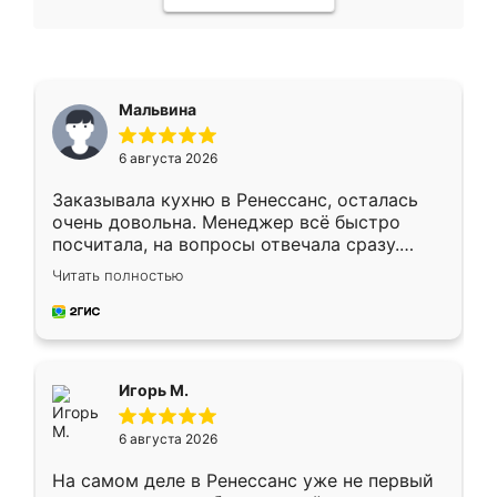
Мальвина
6 августа 2026
Заказывала кухню в Ренессанс, осталась
очень довольна. Менеджер всё быстро
посчитала, на вопросы отвечала сразу.
Замерщик приехал в субботу, подошёл к
Читать полностью
делу со всей ответственностью. Собрали
за день, ребята работали аккуратно, даже
пыли почти не было. Качество отличное,
ящики ходят плавно, ничего не скрипит.
Всё подошло как влитое.
Игорь М.
6 августа 2026
На самом деле в Ренессанс уже не первый