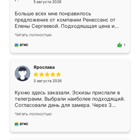
5 августа 2026
Больше всех мне понравилось
предложение от компании Ренессанс от
Елены Сергеевой. Подходяшщая цена и
короткие сроки изготовления. Приехавший
Читать полностью
для замера сотрудник Владислав
предложил по моему эскизу самый
1
подходящий вариант шкафа. Немного его
видоизменил, получилось даже лучше, чем
я хотела.
Ярослава
3 августа 2026
Кухню здесь заказали. Эскизы прислали в
телеграмм. Выбрали наиболее подходящий.
Согласовали день для замера. Через 3
недели кухня была уже готова. Остались
Читать полностью
довольны работой. Спасибо Ренессанс
мебель за качественную работу!