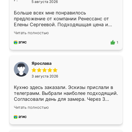
5 августа 2026
Больше всех мне понравилось
предложение от компании Ренессанс от
Елены Сергеевой. Подходяшщая цена и
короткие сроки изготовления. Приехавший
Читать полностью
для замера сотрудник Владислав
предложил по моему эскизу самый
1
подходящий вариант шкафа. Немного его
видоизменил, получилось даже лучше, чем
я хотела.
Ярослава
3 августа 2026
Кухню здесь заказали. Эскизы прислали в
телеграмм. Выбрали наиболее подходящий.
Согласовали день для замера. Через 3
недели кухня была уже готова. Остались
Читать полностью
довольны работой. Спасибо Ренессанс
мебель за качественную работу!