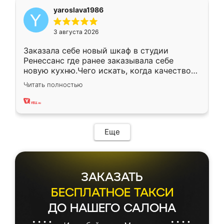
yaroslava1986
3 августа 2026
Заказала себе новый шкаф в студии
Ренессанс где ранее заказывала себе
новую кухню.Чего искать, когда качеством
вполне довольна. Служит кухня уже почти
Читать полностью
два года, нареканий нет.
Еще
ЗАКАЗАТЬ
БЕСПЛАТНОЕ ТАКСИ
ДО НАШЕГО САЛОНА