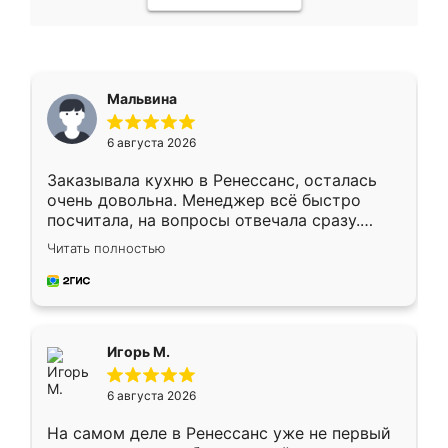
Мальвина
6 августа 2026
Заказывала кухню в Ренессанс, осталась
очень довольна. Менеджер всё быстро
посчитала, на вопросы отвечала сразу.
Замерщик приехал в субботу, подошёл к
Читать полностью
делу со всей ответственностью. Собрали
за день, ребята работали аккуратно, даже
пыли почти не было. Качество отличное,
ящики ходят плавно, ничего не скрипит.
Всё подошло как влитое.
Игорь М.
6 августа 2026
На самом деле в Ренессанс уже не первый