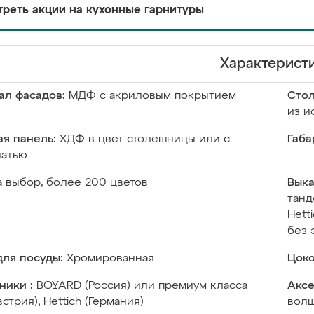
реть акции на кухонные гарнитуры
Характерист
ал фасадов:
МДФ с акриловым покрытием
Сто
из и
я панель:
ХДФ в цвет столешницы или с
Габа
чатью
а выбор, более 200 цветов
Выка
танд
Hett
без 
ля посуды:
Хромированная
Цоко
ники :
BOYARD (Россия) или премиум класса
Аксе
встрия), Hettich (Германия)
волш