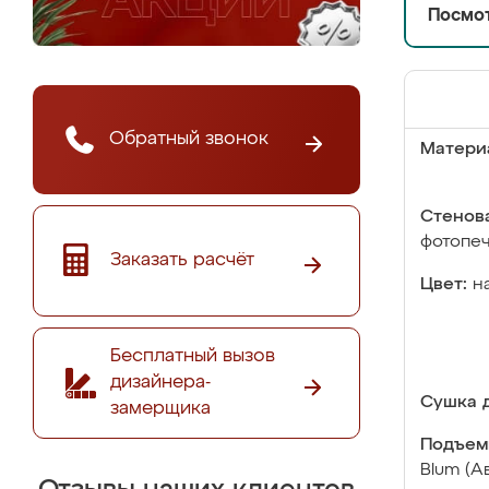
Посмот
Обратный звонок
Матери
Стенова
фотопе
Заказать расчёт
Цвет:
н
Бесплатный вызов
дизайнера-
Сушка д
замерщика
Подъем
Blum (А