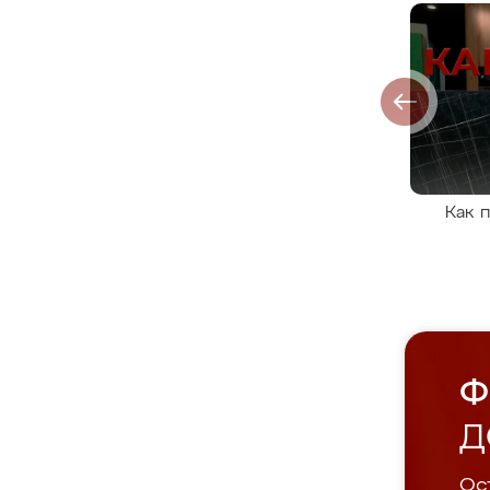
Как 
Ф
Д
Ост