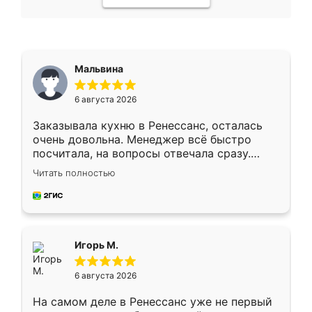
Мальвина
6 августа 2026
Заказывала кухню в Ренессанс, осталась
очень довольна. Менеджер всё быстро
посчитала, на вопросы отвечала сразу.
Замерщик приехал в субботу, подошёл к
Читать полностью
делу со всей ответственностью. Собрали
за день, ребята работали аккуратно, даже
пыли почти не было. Качество отличное,
ящики ходят плавно, ничего не скрипит.
Всё подошло как влитое.
Игорь М.
6 августа 2026
На самом деле в Ренессанс уже не первый