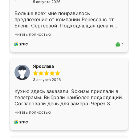
5 августа 2026
Больше всех мне понравилось
предложение от компании Ренессанс от
Елены Сергеевой. Подходяшщая цена и
короткие сроки изготовления. Приехавший
Читать полностью
для замера сотрудник Владислав
предложил по моему эскизу самый
1
подходящий вариант шкафа. Немного его
видоизменил, получилось даже лучше, чем
я хотела.
Ярослава
3 августа 2026
Кухню здесь заказали. Эскизы прислали в
телеграмм. Выбрали наиболее подходящий.
Согласовали день для замера. Через 3
недели кухня была уже готова. Остались
Читать полностью
довольны работой. Спасибо Ренессанс
мебель за качественную работу!