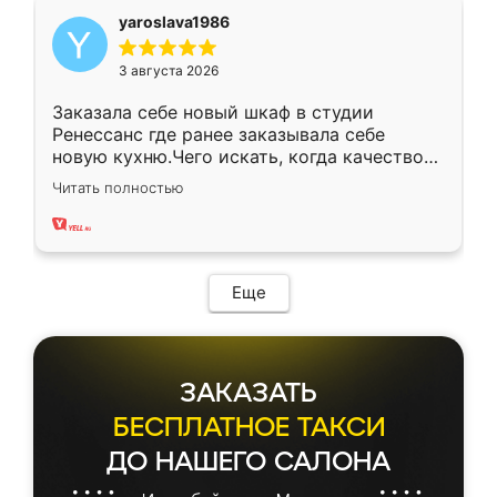
yaroslava1986
3 августа 2026
Заказала себе новый шкаф в студии
Ренессанс где ранее заказывала себе
новую кухню.Чего искать, когда качеством
вполне довольна. Служит кухня уже почти
Читать полностью
два года, нареканий нет.
Еще
ЗАКАЗАТЬ
БЕСПЛАТНОЕ ТАКСИ
ДО НАШЕГО САЛОНА