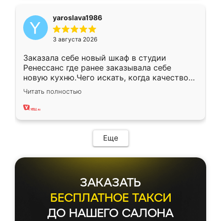
yaroslava1986
3 августа 2026
Заказала себе новый шкаф в студии
Ренессанс где ранее заказывала себе
новую кухню.Чего искать, когда качеством
вполне довольна. Служит кухня уже почти
Читать полностью
два года, нареканий нет.
Еще
ЗАКАЗАТЬ
БЕСПЛАТНОЕ ТАКСИ
ДО НАШЕГО САЛОНА