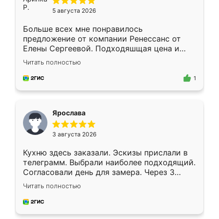
5 августа 2026
Больше всех мне понравилось
предложение от компании Ренессанс от
Елены Сергеевой. Подходяшщая цена и
короткие сроки изготовления. Приехавший
Читать полностью
для замера сотрудник Владислав
предложил по моему эскизу самый
1
подходящий вариант шкафа. Немного его
видоизменил, получилось даже лучше, чем
я хотела.
Ярослава
3 августа 2026
Кухню здесь заказали. Эскизы прислали в
телеграмм. Выбрали наиболее подходящий.
Согласовали день для замера. Через 3
недели кухня была уже готова. Остались
Читать полностью
довольны работой. Спасибо Ренессанс
мебель за качественную работу!