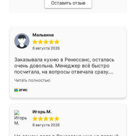
Оставить отзыв
Мальвина
6 августа 2026
Заказывала кухню в Ренессанс, осталась
очень довольна. Менеджер всё быстро
посчитала, на вопросы отвечала сразу.
Замерщик приехал в субботу, подошёл к
Читать полностью
делу со всей ответственностью. Собрали
за день, ребята работали аккуратно, даже
пыли почти не было. Качество отличное,
ящики ходят плавно, ничего не скрипит.
Всё подошло как влитое.
Игорь М.
6 августа 2026