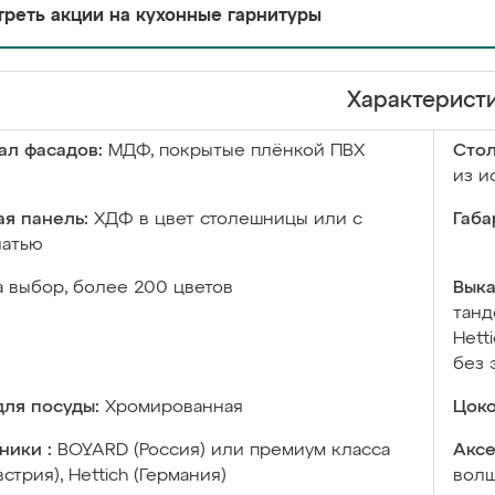
реть акции на кухонные гарнитуры
Характерист
ал фасадов:
МДФ, покрытые плёнкой ПВХ
Сто
из и
я панель:
ХДФ в цвет столешницы или с
Габа
чатью
а выбор, более 200 цветов
Выка
танд
Hett
без 
ля посуды:
Хромированная
Цоко
ники :
BOYARD (Россия) или премиум класса
Аксе
встрия), Hettich (Германия)
волш