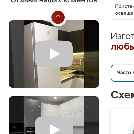
Отзывы наших клиентов
Пристен
освеще
Изго
любы
Часто 
Схе