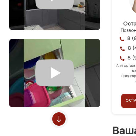
Оста
Позвон
8 (
8 (
8 (
Или оставь
ко
предвар
ОСТ
Ваша