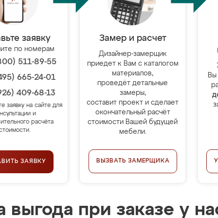
вьте заявку
Замер и расчет
ите по номерам
Дизайнер-замерщик
800) 511-89-55
приедет к Вам с каталогом
материалов,
Вы
495) 665-24-01
проведёт детальные
р
926) 409-68-13
замеры,
д
составит проект и сделает
з
те заявку на сайте для
окончательный расчёт
нсультации и
стоимости Вашей будущей
ительного расчёта
стоимости.
мебели.
ВЫЗВАТЬ ЗАМЕРЩИКА
АВИТЬ ЗАЯВКУ
 выгода при заказе у на