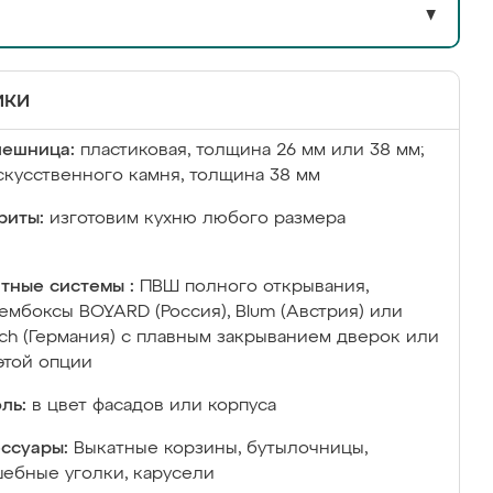
▼
ики
лешница:
пластиковая, толщина 26 мм или 38 мм;
скусственного камня, толщина 38 мм
риты:
изготовим кухню любого размера
тные системы :
ПВШ полного открывания,
ембоксы BOYARD (Россия), Blum (Австрия) или
ich (Германия) с плавным закрыванием дверок или
этой опции
ль:
в цвет фасадов или корпуса
ссуары:
Выкатные корзины, бутылочницы,
ебные уголки, карусели