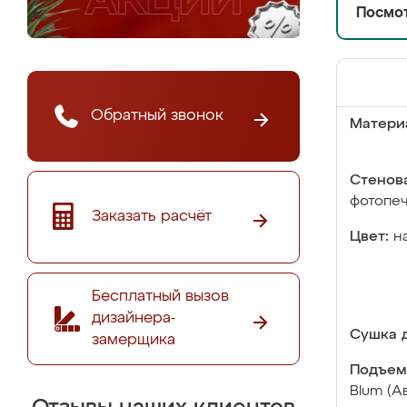
Посмот
Обратный звонок
Матери
Стенова
фотопе
Заказать расчёт
Цвет:
н
Бесплатный вызов
дизайнера-
Сушка д
замерщика
Подъем
Blum (А