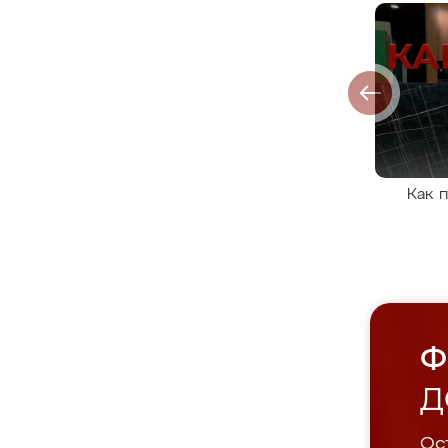
Как 
Ф
Д
Ост