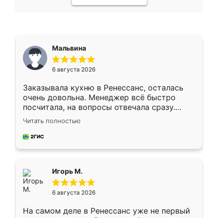
Мальвина
6 августа 2026
Заказывала кухню в Ренессанс, осталась
очень довольна. Менеджер всё быстро
посчитала, на вопросы отвечала сразу.
Замерщик приехал в субботу, подошёл к
Читать полностью
делу со всей ответственностью. Собрали
за день, ребята работали аккуратно, даже
пыли почти не было. Качество отличное,
ящики ходят плавно, ничего не скрипит.
Всё подошло как влитое.
Игорь М.
6 августа 2026
На самом деле в Ренессанс уже не первый