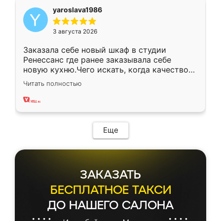
yaroslava1986
3 августа 2026
Заказала себе новый шкаф в студии
Ренессанс где ранее заказывала себе
новую кухню.Чего искать, когда качеством
вполне довольна. Служит кухня уже почти
Читать полностью
два года, нареканий нет.
Еще
ЗАКАЗАТЬ
БЕСПЛАТНОЕ ТАКСИ
ДО НАШЕГО САЛОНА