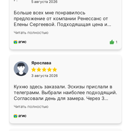
5 августа 2026
Больше всех мне понравилось
предложение от компании Ренессанс от
Елены Сергеевой. Подходяшщая цена и
короткие сроки изготовления. Приехавший
Читать полностью
для замера сотрудник Владислав
предложил по моему эскизу самый
1
подходящий вариант шкафа. Немного его
видоизменил, получилось даже лучше, чем
я хотела.
Ярослава
3 августа 2026
Кухню здесь заказали. Эскизы прислали в
телеграмм. Выбрали наиболее подходящий.
Согласовали день для замера. Через 3
недели кухня была уже готова. Остались
Читать полностью
довольны работой. Спасибо Ренессанс
мебель за качественную работу!