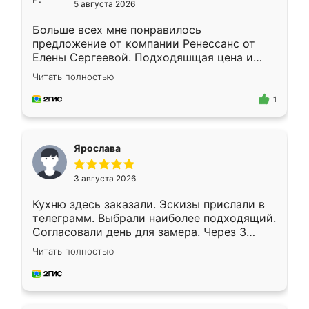
5 августа 2026
Больше всех мне понравилось
предложение от компании Ренессанс от
Елены Сергеевой. Подходяшщая цена и
короткие сроки изготовления. Приехавший
Читать полностью
для замера сотрудник Владислав
предложил по моему эскизу самый
1
подходящий вариант шкафа. Немного его
видоизменил, получилось даже лучше, чем
я хотела.
Ярослава
3 августа 2026
Кухню здесь заказали. Эскизы прислали в
телеграмм. Выбрали наиболее подходящий.
Согласовали день для замера. Через 3
недели кухня была уже готова. Остались
Читать полностью
довольны работой. Спасибо Ренессанс
мебель за качественную работу!