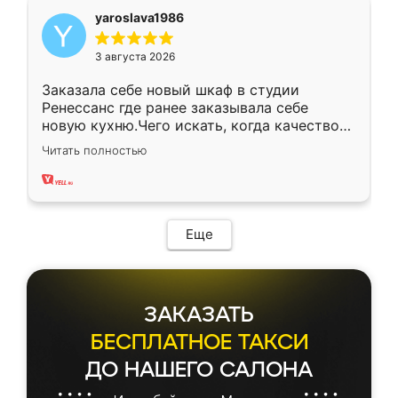
yaroslava1986
3 августа 2026
Заказала себе новый шкаф в студии
Ренессанс где ранее заказывала себе
новую кухню.Чего искать, когда качеством
вполне довольна. Служит кухня уже почти
Читать полностью
два года, нареканий нет.
Еще
ЗАКАЗАТЬ
БЕСПЛАТНОЕ ТАКСИ
ДО НАШЕГО САЛОНА