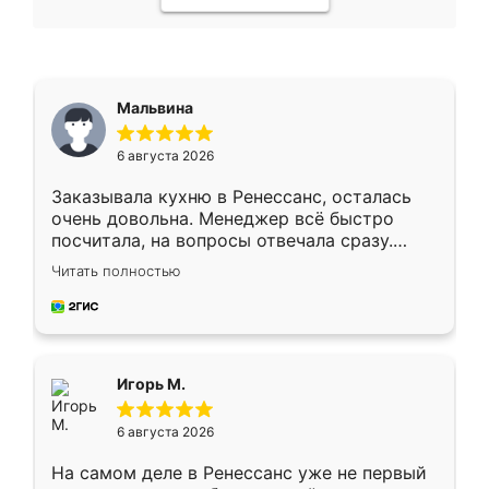
Мальвина
6 августа 2026
Заказывала кухню в Ренессанс, осталась
очень довольна. Менеджер всё быстро
посчитала, на вопросы отвечала сразу.
Замерщик приехал в субботу, подошёл к
Читать полностью
делу со всей ответственностью. Собрали
за день, ребята работали аккуратно, даже
пыли почти не было. Качество отличное,
ящики ходят плавно, ничего не скрипит.
Всё подошло как влитое.
Игорь М.
6 августа 2026
На самом деле в Ренессанс уже не первый