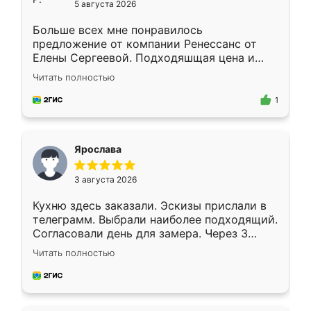
5 августа 2026
Больше всех мне понравилось
предложение от компании Ренессанс от
Елены Сергеевой. Подходяшщая цена и
короткие сроки изготовления. Приехавший
Читать полностью
для замера сотрудник Владислав
предложил по моему эскизу самый
1
подходящий вариант шкафа. Немного его
видоизменил, получилось даже лучше, чем
я хотела.
Ярослава
3 августа 2026
Кухню здесь заказали. Эскизы прислали в
телеграмм. Выбрали наиболее подходящий.
Согласовали день для замера. Через 3
недели кухня была уже готова. Остались
Читать полностью
довольны работой. Спасибо Ренессанс
мебель за качественную работу!