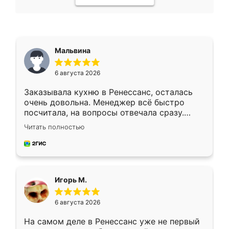
Мальвина
6 августа 2026
Заказывала кухню в Ренессанс, осталась
очень довольна. Менеджер всё быстро
посчитала, на вопросы отвечала сразу.
Замерщик приехал в субботу, подошёл к
Читать полностью
делу со всей ответственностью. Собрали
за день, ребята работали аккуратно, даже
пыли почти не было. Качество отличное,
ящики ходят плавно, ничего не скрипит.
Всё подошло как влитое.
Игорь М.
6 августа 2026
На самом деле в Ренессанс уже не первый