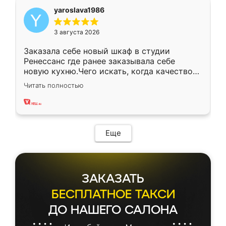
yaroslava1986
3 августа 2026
Заказала себе новый шкаф в студии
Ренессанс где ранее заказывала себе
новую кухню.Чего искать, когда качеством
вполне довольна. Служит кухня уже почти
Читать полностью
два года, нареканий нет.
Еще
ЗАКАЗАТЬ
БЕСПЛАТНОЕ ТАКСИ
ДО НАШЕГО САЛОНА