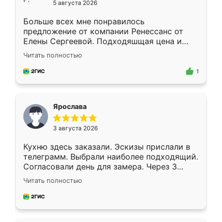
5 августа 2026
Больше всех мне понравилось
предложение от компании Ренессанс от
Елены Сергеевой. Подходяшщая цена и
короткие сроки изготовления. Приехавший
Читать полностью
для замера сотрудник Владислав
предложил по моему эскизу самый
1
подходящий вариант шкафа. Немного его
видоизменил, получилось даже лучше, чем
я хотела.
Ярослава
3 августа 2026
Кухню здесь заказали. Эскизы прислали в
телеграмм. Выбрали наиболее подходящий.
Согласовали день для замера. Через 3
недели кухня была уже готова. Остались
Читать полностью
довольны работой. Спасибо Ренессанс
мебель за качественную работу!