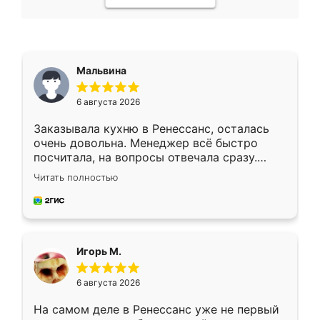
Мальвина
6 августа 2026
Заказывала кухню в Ренессанс, осталась
очень довольна. Менеджер всё быстро
посчитала, на вопросы отвечала сразу.
Замерщик приехал в субботу, подошёл к
Читать полностью
делу со всей ответственностью. Собрали
за день, ребята работали аккуратно, даже
пыли почти не было. Качество отличное,
ящики ходят плавно, ничего не скрипит.
Всё подошло как влитое.
Игорь М.
6 августа 2026
На самом деле в Ренессанс уже не первый