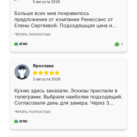
5 августа 2026
Больше всех мне понравилось
предложение от компании Ренессанс от
Елены Сергеевой. Подходяшщая цена и
короткие сроки изготовления. Приехавший
Читать полностью
для замера сотрудник Владислав
предложил по моему эскизу самый
1
подходящий вариант шкафа. Немного его
видоизменил, получилось даже лучше, чем
я хотела.
Ярослава
3 августа 2026
Кухню здесь заказали. Эскизы прислали в
телеграмм. Выбрали наиболее подходящий.
Согласовали день для замера. Через 3
недели кухня была уже готова. Остались
Читать полностью
довольны работой. Спасибо Ренессанс
мебель за качественную работу!