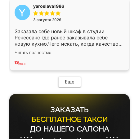
yaroslava1986
3 августа 2026
Заказала себе новый шкаф в студии
Ренессанс где ранее заказывала себе
новую кухню.Чего искать, когда качеством
вполне довольна. Служит кухня уже почти
Читать полностью
два года, нареканий нет.
Еще
ЗАКАЗАТЬ
БЕСПЛАТНОЕ ТАКСИ
ДО НАШЕГО САЛОНА