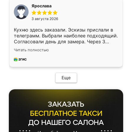
я хотела.
Ярослава
3 августа 2026
Кухню здесь заказали. Эскизы прислали в
телеграмм. Выбрали наиболее подходящий.
Согласовали день для замера. Через 3
недели кухня была уже готова. Остались
Читать полностью
довольны работой. Спасибо Ренессанс
мебель за качественную работу!
Еще
ЗАКАЗАТЬ
БЕСПЛАТНОЕ ТАКСИ
ДО НАШЕГО САЛОНА