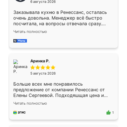
6 августа 2026
мебели буду заказывать только здесь.
Заказывала кухню в Ренессанс, осталась
очень довольна. Менеджер всё быстро
посчитала, на вопросы отвечала сразу.
Замерщик приехал в субботу, подошёл к
Читать полностью
делу со всей ответственностью. Собрали
за день, ребята работали аккуратно, даже
пыли почти не было. Качество отличное,
ящики ходят плавно, ничего не скрипит.
Всё подошло как влитое.
Аринка Р.
5 августа 2026
Больше всех мне понравилось
предложение от компании Ренессанс от
Елены Сергеевой. Подходяшщая цена и
короткие сроки изготовления. Приехавший
Читать полностью
для замера сотрудник Владислав
предложил по моему эскизу самый
1
подходящий вариант шкафа. Немного его
видоизменил, получилось даже лучше, чем