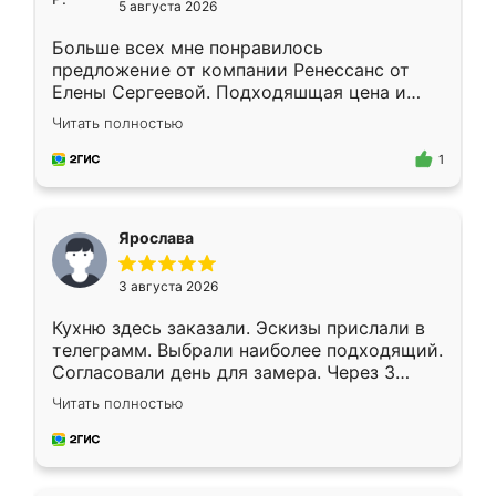
5 августа 2026
Больше всех мне понравилось
предложение от компании Ренессанс от
Елены Сергеевой. Подходяшщая цена и
короткие сроки изготовления. Приехавший
Читать полностью
для замера сотрудник Владислав
предложил по моему эскизу самый
1
подходящий вариант шкафа. Немного его
видоизменил, получилось даже лучше, чем
я хотела.
Ярослава
3 августа 2026
Кухню здесь заказали. Эскизы прислали в
телеграмм. Выбрали наиболее подходящий.
Согласовали день для замера. Через 3
недели кухня была уже готова. Остались
Читать полностью
довольны работой. Спасибо Ренессанс
мебель за качественную работу!