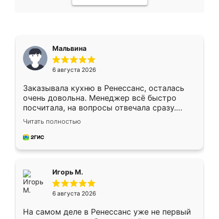
Мальвина
6 августа 2026
Заказывала кухню в Ренессанс, осталась
очень довольна. Менеджер всё быстро
посчитала, на вопросы отвечала сразу.
Замерщик приехал в субботу, подошёл к
Читать полностью
делу со всей ответственностью. Собрали
за день, ребята работали аккуратно, даже
пыли почти не было. Качество отличное,
ящики ходят плавно, ничего не скрипит.
Всё подошло как влитое.
Игорь М.
6 августа 2026
На самом деле в Ренессанс уже не первый