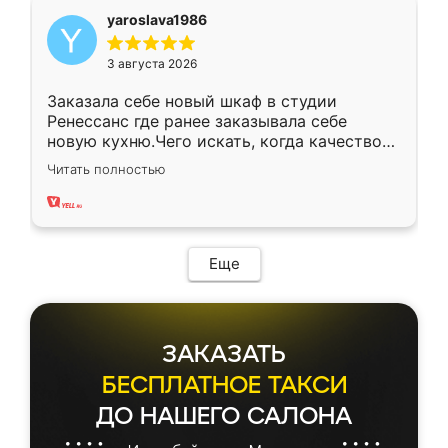
yaroslava1986
3 августа 2026
Заказала себе новый шкаф в студии
Ренессанс где ранее заказывала себе
новую кухню.Чего искать, когда качеством
вполне довольна. Служит кухня уже почти
Читать полностью
два года, нареканий нет.
Еще
ЗАКАЗАТЬ
БЕСПЛАТНОЕ ТАКСИ
ДО НАШЕГО САЛОНА