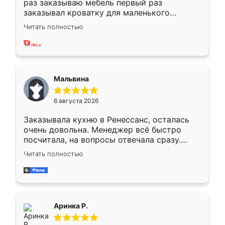
раз заказываю мебель первый раз
заказывал кроватку для маленького
ребёнка при его рождении ,во второй раз
Читать полностью
заказал шкаф-купе. По качеству очень
хорошее сборка достаточно быстрая,
также адекватные цены. До этого
сравнивал с разными конкурентами в этом
сегменте ,выбор у конкурентов куда
Мальвина
меньше, здесь же он более разнообразный.
Мне нравится ,если что-то потребуется из
6 августа 2026
мебели буду заказывать только здесь.
Заказывала кухню в Ренессанс, осталась
очень довольна. Менеджер всё быстро
посчитала, на вопросы отвечала сразу.
Замерщик приехал в субботу, подошёл к
Читать полностью
делу со всей ответственностью. Собрали
за день, ребята работали аккуратно, даже
пыли почти не было. Качество отличное,
ящики ходят плавно, ничего не скрипит.
Всё подошло как влитое.
Аринка Р.