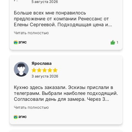
5 августа 2026
Больше всех мне понравилось
предложение от компании Ренессанс от
Елены Сергеевой. Подходяшщая цена и
короткие сроки изготовления. Приехавший
Читать полностью
для замера сотрудник Владислав
предложил по моему эскизу самый
1
подходящий вариант шкафа. Немного его
видоизменил, получилось даже лучше, чем
я хотела.
Ярослава
3 августа 2026
Кухню здесь заказали. Эскизы прислали в
телеграмм. Выбрали наиболее подходящий.
Согласовали день для замера. Через 3
недели кухня была уже готова. Остались
Читать полностью
довольны работой. Спасибо Ренессанс
мебель за качественную работу!