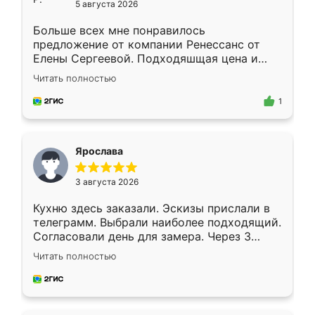
5 августа 2026
Больше всех мне понравилось
предложение от компании Ренессанс от
Елены Сергеевой. Подходяшщая цена и
короткие сроки изготовления. Приехавший
Читать полностью
для замера сотрудник Владислав
предложил по моему эскизу самый
1
подходящий вариант шкафа. Немного его
видоизменил, получилось даже лучше, чем
я хотела.
Ярослава
3 августа 2026
Кухню здесь заказали. Эскизы прислали в
телеграмм. Выбрали наиболее подходящий.
Согласовали день для замера. Через 3
недели кухня была уже готова. Остались
Читать полностью
довольны работой. Спасибо Ренессанс
мебель за качественную работу!