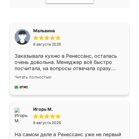
Мальвина
6 августа 2026
Заказывала кухню в Ренессанс, осталась
очень довольна. Менеджер всё быстро
посчитала, на вопросы отвечала сразу.
Замерщик приехал в субботу, подошёл к
Читать полностью
делу со всей ответственностью. Собрали
за день, ребята работали аккуратно, даже
пыли почти не было. Качество отличное,
ящики ходят плавно, ничего не скрипит.
Всё подошло как влитое.
Игорь М.
6 августа 2026
На самом деле в Ренессанс уже не первый