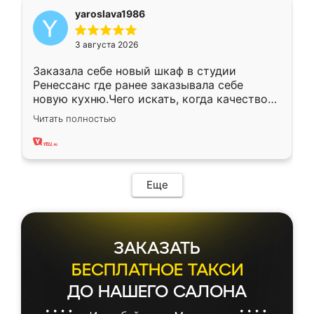
yaroslava1986
3 августа 2026
Заказала себе новый шкаф в студии
Ренессанс где ранее заказывала себе
новую кухню.Чего искать, когда качеством
вполне довольна. Служит кухня уже почти
Читать полностью
два года, нареканий нет.
Еще
ЗАКАЗАТЬ
БЕСПЛАТНОЕ ТАКСИ
ДО НАШЕГО САЛОНА