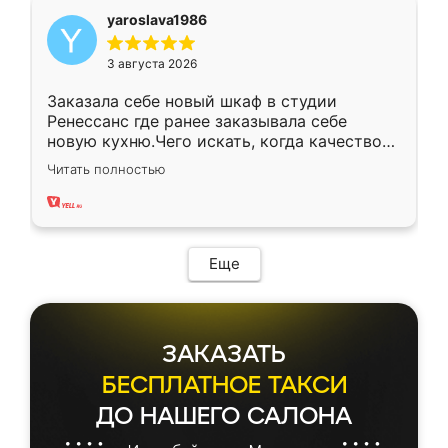
yaroslava1986
3 августа 2026
Заказала себе новый шкаф в студии
Ренессанс где ранее заказывала себе
новую кухню.Чего искать, когда качеством
вполне довольна. Служит кухня уже почти
Читать полностью
два года, нареканий нет.
Еще
ЗАКАЗАТЬ
БЕСПЛАТНОЕ ТАКСИ
ДО НАШЕГО САЛОНА