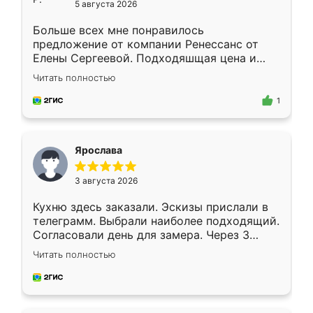
5 августа 2026
Больше всех мне понравилось
предложение от компании Ренессанс от
Елены Сергеевой. Подходяшщая цена и
короткие сроки изготовления. Приехавший
Читать полностью
для замера сотрудник Владислав
предложил по моему эскизу самый
1
подходящий вариант шкафа. Немного его
видоизменил, получилось даже лучше, чем
я хотела.
Ярослава
3 августа 2026
Кухню здесь заказали. Эскизы прислали в
телеграмм. Выбрали наиболее подходящий.
Согласовали день для замера. Через 3
недели кухня была уже готова. Остались
Читать полностью
довольны работой. Спасибо Ренессанс
мебель за качественную работу!