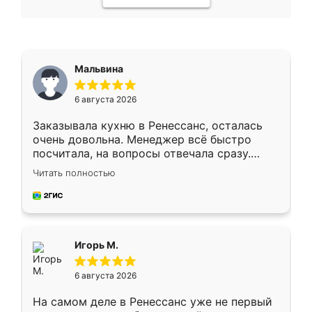
Мальвина
6 августа 2026
Заказывала кухню в Ренессанс, осталась
очень довольна. Менеджер всё быстро
посчитала, на вопросы отвечала сразу.
Замерщик приехал в субботу, подошёл к
Читать полностью
делу со всей ответственностью. Собрали
за день, ребята работали аккуратно, даже
пыли почти не было. Качество отличное,
ящики ходят плавно, ничего не скрипит.
Всё подошло как влитое.
Игорь М.
6 августа 2026
На самом деле в Ренессанс уже не первый