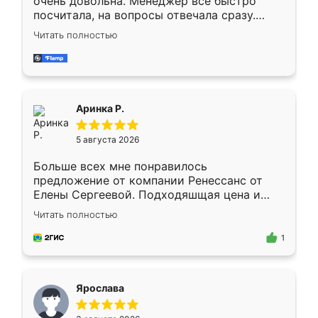
очень довольна. Менеджер всё быстро
посчитала, на вопросы отвечала сразу.
Замерщик приехал в субботу, подошёл к
Читать полностью
делу со всей ответственностью. Собрали
за день, ребята работали аккуратно, даже
пыли почти не было. Качество отличное,
ящики ходят плавно, ничего не скрипит.
Всё подошло как влитое.
Аринка Р.
5 августа 2026
Больше всех мне понравилось
предложение от компании Ренессанс от
Елены Сергеевой. Подходяшщая цена и
короткие сроки изготовления. Приехавший
Читать полностью
для замера сотрудник Владислав
предложил по моему эскизу самый
1
подходящий вариант шкафа. Немного его
видоизменил, получилось даже лучше, чем
я хотела.
Ярослава