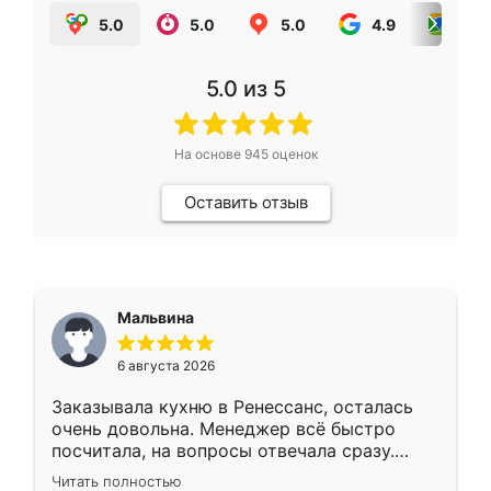
5.0
5.0
5.0
4.9
5.0
5.0
из 5
На основе
945
оценок
Оставить отзыв
Мальвина
6 августа 2026
Заказывала кухню в Ренессанс, осталась
очень довольна. Менеджер всё быстро
посчитала, на вопросы отвечала сразу.
Замерщик приехал в субботу, подошёл к
Читать полностью