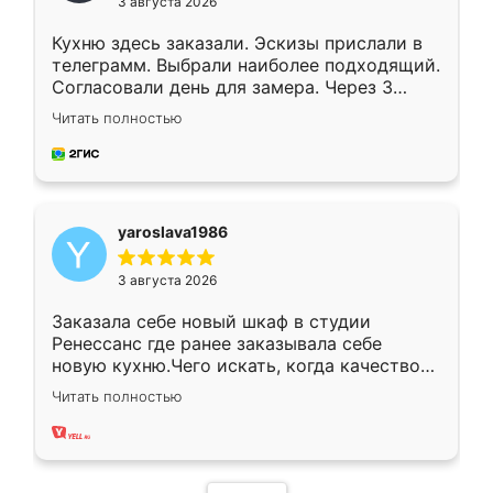
3 августа 2026
Кухню здесь заказали. Эскизы прислали в
телеграмм. Выбрали наиболее подходящий.
Согласовали день для замера. Через 3
недели кухня была уже готова. Остались
Читать полностью
довольны работой. Спасибо Ренессанс
мебель за качественную работу!
yaroslava1986
3 августа 2026
Заказала себе новый шкаф в студии
Ренессанс где ранее заказывала себе
новую кухню.Чего искать, когда качеством
вполне довольна. Служит кухня уже почти
Читать полностью
два года, нареканий нет.