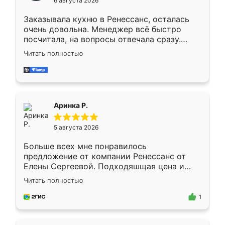
6 августа 2026
мебели буду заказывать только здесь.
Заказывала кухню в Ренессанс, осталась
очень довольна. Менеджер всё быстро
посчитала, на вопросы отвечала сразу.
Замерщик приехал в субботу, подошёл к
Читать полностью
делу со всей ответственностью. Собрали
за день, ребята работали аккуратно, даже
пыли почти не было. Качество отличное,
ящики ходят плавно, ничего не скрипит.
Всё подошло как влитое.
Аринка Р.
5 августа 2026
Больше всех мне понравилось
предложение от компании Ренессанс от
Елены Сергеевой. Подходяшщая цена и
короткие сроки изготовления. Приехавший
Читать полностью
для замера сотрудник Владислав
предложил по моему эскизу самый
1
подходящий вариант шкафа. Немного его
видоизменил, получилось даже лучше, чем