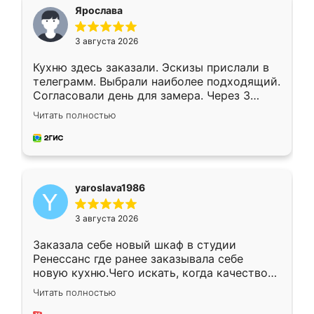
я хотела.
Ярослава
3 августа 2026
Кухню здесь заказали. Эскизы прислали в
телеграмм. Выбрали наиболее подходящий.
Согласовали день для замера. Через 3
недели кухня была уже готова. Остались
Читать полностью
довольны работой. Спасибо Ренессанс
мебель за качественную работу!
yaroslava1986
3 августа 2026
Заказала себе новый шкаф в студии
Ренессанс где ранее заказывала себе
новую кухню.Чего искать, когда качеством
вполне довольна. Служит кухня уже почти
Читать полностью
два года, нареканий нет.