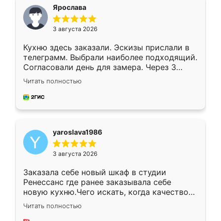
я хотела.
Ярослава
3 августа 2026
Кухню здесь заказали. Эскизы прислали в
телеграмм. Выбрали наиболее подходящий.
Согласовали день для замера. Через 3
недели кухня была уже готова. Остались
Читать полностью
довольны работой. Спасибо Ренессанс
мебель за качественную работу!
yaroslava1986
3 августа 2026
Заказала себе новый шкаф в студии
Ренессанс где ранее заказывала себе
новую кухню.Чего искать, когда качеством
вполне довольна. Служит кухня уже почти
Читать полностью
два года, нареканий нет.