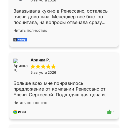
6 августа 2026
мебели буду заказывать только здесь.
Заказывала кухню в Ренессанс, осталась
очень довольна. Менеджер всё быстро
посчитала, на вопросы отвечала сразу.
Замерщик приехал в субботу, подошёл к
Читать полностью
делу со всей ответственностью. Собрали
за день, ребята работали аккуратно, даже
пыли почти не было. Качество отличное,
ящики ходят плавно, ничего не скрипит.
Всё подошло как влитое.
Аринка Р.
5 августа 2026
Больше всех мне понравилось
предложение от компании Ренессанс от
Елены Сергеевой. Подходяшщая цена и
короткие сроки изготовления. Приехавший
Читать полностью
для замера сотрудник Владислав
предложил по моему эскизу самый
1
подходящий вариант шкафа. Немного его
видоизменил, получилось даже лучше, чем