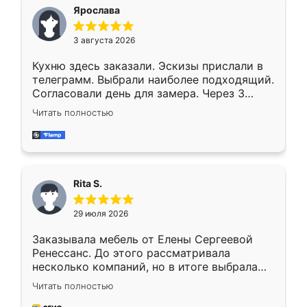
Ярослава
3 августа 2026
Кухню здесь заказали. Эскизы прислали в
телеграмм. Выбрали наиболее подходящий.
Согласовали день для замера. Через 3
недели кухня была уже готова. Остались
Читать полностью
довольны работой. Спасибо Ренессанс
мебель за качественную работу!
Rita S.
29 июля 2026
Заказывала мебель от Елены Сергеевой
Ренессанс. До этого рассматривала
несколько компаний, но в итоге выбрала
эту. Сначала обговорили условия, потом
Читать полностью
приехал замерщик, всё спокойно объяснил