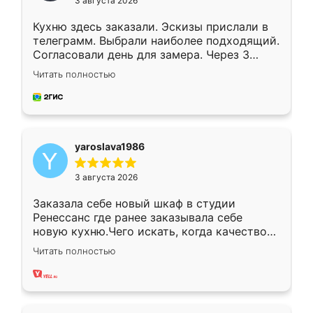
3 августа 2026
Кухню здесь заказали. Эскизы прислали в
телеграмм. Выбрали наиболее подходящий.
Согласовали день для замера. Через 3
недели кухня была уже готова. Остались
Читать полностью
довольны работой. Спасибо Ренессанс
мебель за качественную работу!
yaroslava1986
3 августа 2026
Заказала себе новый шкаф в студии
Ренессанс где ранее заказывала себе
новую кухню.Чего искать, когда качеством
вполне довольна. Служит кухня уже почти
Читать полностью
два года, нареканий нет.