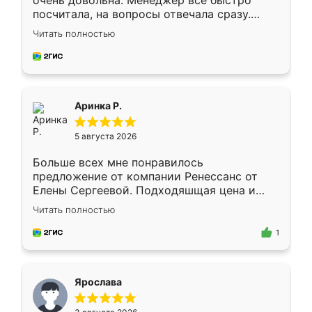
очень довольна. Менеджер всё быстро
посчитала, на вопросы отвечала сразу.
Замерщик приехал в субботу, подошёл к
Читать полностью
делу со всей ответственностью. Собрали
за день, ребята работали аккуратно, даже
пыли почти не было. Качество отличное,
ящики ходят плавно, ничего не скрипит.
Всё подошло как влитое.
Аринка Р.
5 августа 2026
Больше всех мне понравилось
предложение от компании Ренессанс от
Елены Сергеевой. Подходяшщая цена и
короткие сроки изготовления. Приехавший
Читать полностью
для замера сотрудник Владислав
предложил по моему эскизу самый
1
подходящий вариант шкафа. Немного его
видоизменил, получилось даже лучше, чем
я хотела.
Ярослава