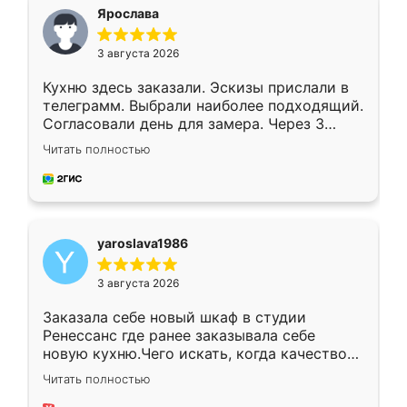
я хотела.
Ярослава
3 августа 2026
Кухню здесь заказали. Эскизы прислали в
телеграмм. Выбрали наиболее подходящий.
Согласовали день для замера. Через 3
недели кухня была уже готова. Остались
Читать полностью
довольны работой. Спасибо Ренессанс
мебель за качественную работу!
yaroslava1986
3 августа 2026
Заказала себе новый шкаф в студии
Ренессанс где ранее заказывала себе
новую кухню.Чего искать, когда качеством
вполне довольна. Служит кухня уже почти
Читать полностью
два года, нареканий нет.