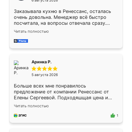
6 августа 2026
мебели буду заказывать только здесь.
Заказывала кухню в Ренессанс, осталась
очень довольна. Менеджер всё быстро
посчитала, на вопросы отвечала сразу.
Замерщик приехал в субботу, подошёл к
Читать полностью
делу со всей ответственностью. Собрали
за день, ребята работали аккуратно, даже
пыли почти не было. Качество отличное,
ящики ходят плавно, ничего не скрипит.
Всё подошло как влитое.
Аринка Р.
5 августа 2026
Больше всех мне понравилось
предложение от компании Ренессанс от
Елены Сергеевой. Подходяшщая цена и
короткие сроки изготовления. Приехавший
Читать полностью
для замера сотрудник Владислав
предложил по моему эскизу самый
1
подходящий вариант шкафа. Немного его
видоизменил, получилось даже лучше, чем