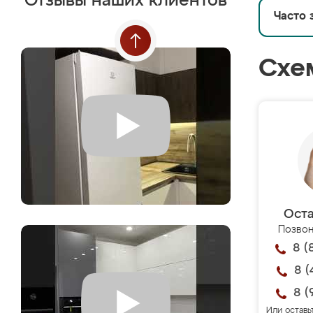
Отзывы наших клиентов
Часто 
Схе
Оста
Позвон
8 (
8 (
8 (
Или оставь