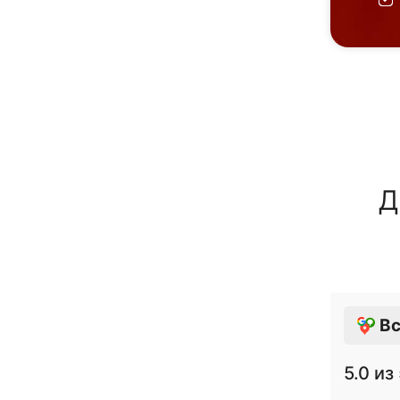
Д
Вс
5.0
из 