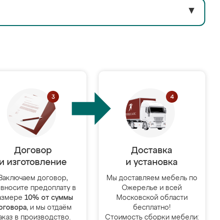
▼
Договор
Доставка
и изготовление
и установка
Заключаем договор,
Мы доставляем мебель по
 вносите предоплату в
Ожерелье и всей
азмере
10% от суммы
Московской области
оговора
, и мы отдаём
бесплатно!
аказ в производство.
Стоимость сборки мебели: