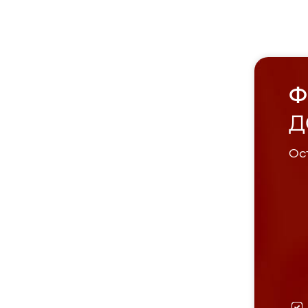
Ф
Д
Ост