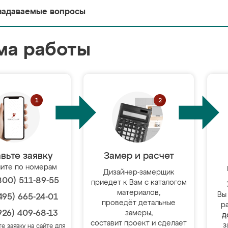
задаваемые вопросы
ма работы
вьте заявку
Замер и расчет
ите по номерам
Дизайнер-замерщик
800) 511-89-55
приедет к Вам с каталогом
материалов,
Вы
495) 665-24-01
проведёт детальные
р
926) 409-68-13
замеры,
д
составит проект и сделает
з
те заявку на сайте для