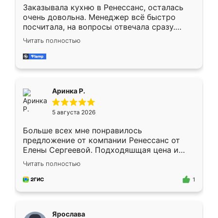
Заказывала кухню в Ренессанс, осталась
очень довольна. Менеджер всё быстро
посчитала, на вопросы отвечала сразу.
Замерщик приехал в субботу, подошёл к
Читать полностью
делу со всей ответственностью. Собрали
за день, ребята работали аккуратно, даже
пыли почти не было. Качество отличное,
ящики ходят плавно, ничего не скрипит.
Всё подошло как влитое.
Аринка Р.
5 августа 2026
Больше всех мне понравилось
предложение от компании Ренессанс от
Елены Сергеевой. Подходяшщая цена и
короткие сроки изготовления. Приехавший
Читать полностью
для замера сотрудник Владислав
предложил по моему эскизу самый
1
подходящий вариант шкафа. Немного его
видоизменил, получилось даже лучше, чем
я хотела.
Ярослава