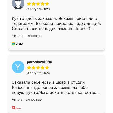
3 августа 2026
Кухню здесь заказали. Эскизы прислали в
телеграмм. Выбрали наиболее подходящий.
Согласовали день для замера. Через 3
недели кухня была уже готова. Остались
Читать полностью
довольны работой. Спасибо Ренессанс
мебель за качественную работу!
yaroslava1986
3 августа 2026
Заказала себе новый шкаф в студии
Ренессанс где ранее заказывала себе
новую кухню.Чего искать, когда качеством
вполне довольна. Служит кухня уже почти
Читать полностью
два года, нареканий нет.