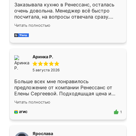
Заказывала кухню в Ренессанс, осталась
очень довольна. Менеджер всё быстро
посчитала, на вопросы отвечала сразу.
Замерщик приехал в субботу, подошёл к
Читать полностью
делу со всей ответственностью. Собрали
за день, ребята работали аккуратно, даже
пыли почти не было. Качество отличное,
ящики ходят плавно, ничего не скрипит.
Всё подошло как влитое.
Аринка Р.
5 августа 2026
Больше всех мне понравилось
предложение от компании Ренессанс от
Елены Сергеевой. Подходяшщая цена и
короткие сроки изготовления. Приехавший
Читать полностью
для замера сотрудник Владислав
предложил по моему эскизу самый
1
подходящий вариант шкафа. Немного его
видоизменил, получилось даже лучше, чем
я хотела.
Ярослава