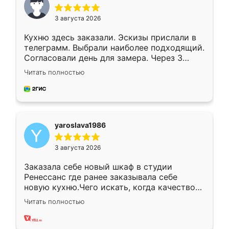
3 августа 2026
Кухню здесь заказали. Эскизы прислали в
телеграмм. Выбрали наиболее подходящий.
Согласовали день для замера. Через 3
недели кухня была уже готова. Остались
Читать полностью
довольны работой. Спасибо Ренессанс
мебель за качественную работу!
yaroslava1986
3 августа 2026
Заказала себе новый шкаф в студии
Ренессанс где ранее заказывала себе
новую кухню.Чего искать, когда качеством
вполне довольна. Служит кухня уже почти
Читать полностью
два года, нареканий нет.