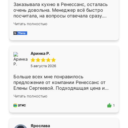
Заказывала кухню в Ренессанс, осталась
очень довольна. Менеджер всё быстро
посчитала, на вопросы отвечала сразу.
Замерщик приехал в субботу, подошёл к
Читать полностью
делу со всей ответственностью. Собрали
за день, ребята работали аккуратно, даже
пыли почти не было. Качество отличное,
ящики ходят плавно, ничего не скрипит.
Всё подошло как влитое.
Аринка Р.
5 августа 2026
Больше всех мне понравилось
предложение от компании Ренессанс от
Елены Сергеевой. Подходяшщая цена и
короткие сроки изготовления. Приехавший
Читать полностью
для замера сотрудник Владислав
предложил по моему эскизу самый
1
подходящий вариант шкафа. Немного его
видоизменил, получилось даже лучше, чем
я хотела.
Ярослава