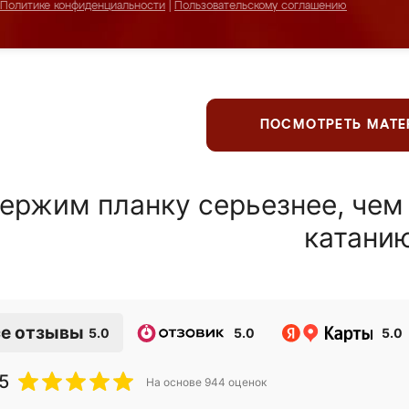
Политике конфиденциальности
|
Пользовательскому соглашению
ПОСМОТРЕТЬ МАТ
ержим планку серьезнее, чем
катани
е отзывы
5.0
5.0
5.0
5
На основе
944
оценок