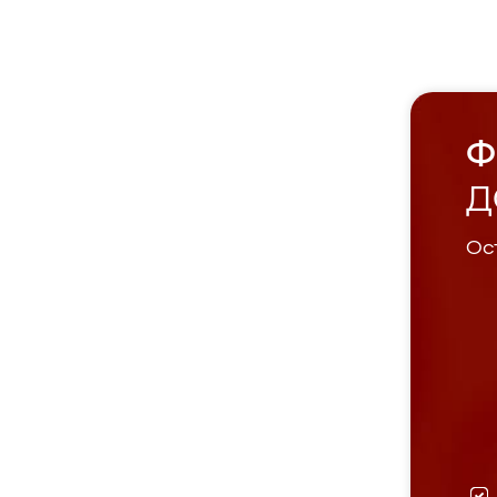
Ф
Д
Ост