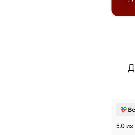
Д
Вс
5.0
из 