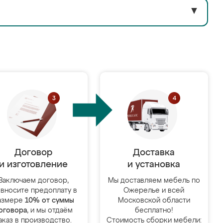
▼
Договор
Доставка
и изготовление
и установка
Заключаем договор,
Мы доставляем мебель по
 вносите предоплату в
Ожерелье и всей
азмере
10% от суммы
Московской области
оговора
, и мы отдаём
бесплатно!
аказ в производство.
Стоимость сборки мебели: