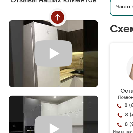
Отзывы наших клиентов
Часто 
Схе
Оста
Позвон
8 (
8 (
8 (
Или оставь