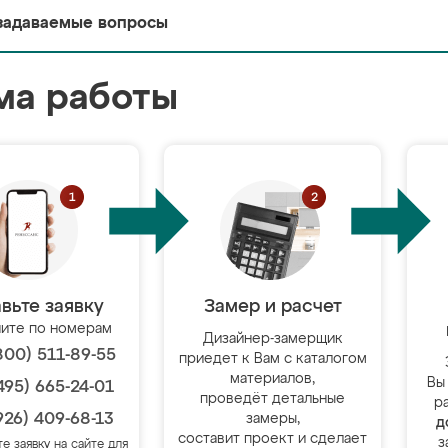
задаваемые вопросы
ма работы
вьте заявку
Замер и расчет
ите по номерам
Дизайнер-замерщик
800) 511-89-55
приедет к Вам с каталогом
материалов,
Вы
495) 665-24-01
проведёт детальные
р
926) 409-68-13
замеры,
д
составит проект и сделает
з
те заявку на сайте для