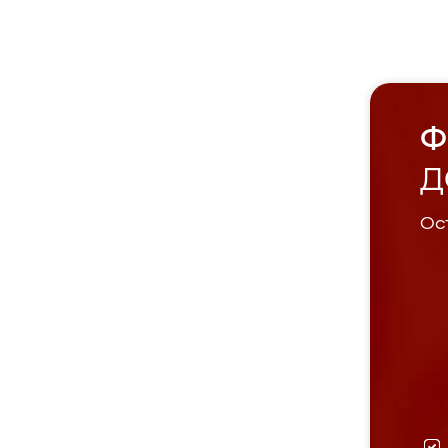
Ф
Д
Ост