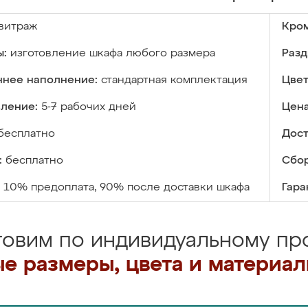
витраж
Кром
ы:
изготовление шкафа любого размера
Разд
ннее наполнение:
стандартная комплектация
Цвет
вление:
5-7 рабочих дней
Цена
бесплатно
Дост
:
бесплатно
Сбор
10% предоплата, 90% после доставки шкафа
Гара
товим по индивидуальному про
е размеры, цвета и материа