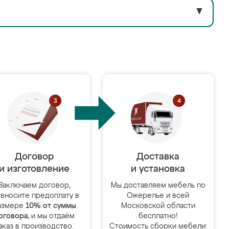
▼
Договор
Доставка
и изготовление
и установка
Заключаем договор,
Мы доставляем мебель по
 вносите предоплату в
Ожерелье и всей
азмере
10% от суммы
Московской области
оговора
, и мы отдаём
бесплатно!
аказ в производство.
Стоимость сборки мебели: