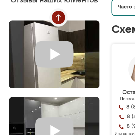
Отзывы наших клиентов
Часто 
Схе
Оста
Позвон
8 (
8 (
8 (
Или оставь