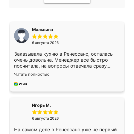
Мальвина
6 августа 2026
Заказывала кухню в Ренессанс, осталась
очень довольна. Менеджер всё быстро
посчитала, на вопросы отвечала сразу.
Замерщик приехал в субботу, подошёл к
Читать полностью
делу со всей ответственностью. Собрали
за день, ребята работали аккуратно, даже
пыли почти не было. Качество отличное,
ящики ходят плавно, ничего не скрипит.
Всё подошло как влитое.
Игорь М.
6 августа 2026
На самом деле в Ренессанс уже не первый