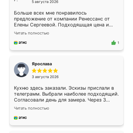
5 августа 2026
Больше всех мне понравилось
предложение от компании Ренессанс от
Елены Сергеевой. Подходяшщая цена и
короткие сроки изготовления. Приехавший
Читать полностью
для замера сотрудник Владислав
предложил по моему эскизу самый
1
подходящий вариант шкафа. Немного его
видоизменил, получилось даже лучше, чем
я хотела.
Ярослава
3 августа 2026
Кухню здесь заказали. Эскизы прислали в
телеграмм. Выбрали наиболее подходящий.
Согласовали день для замера. Через 3
недели кухня была уже готова. Остались
Читать полностью
довольны работой. Спасибо Ренессанс
мебель за качественную работу!