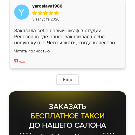
yaroslava1986
3 августа 2026
Заказала себе новый шкаф в студии
Ренессанс где ранее заказывала себе
новую кухню.Чего искать, когда качеством
вполне довольна. Служит кухня уже почти
Читать полностью
два года, нареканий нет.
Еще
ЗАКАЗАТЬ
БЕСПЛАТНОЕ ТАКСИ
ДО НАШЕГО САЛОНА