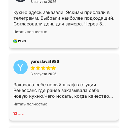
3 августа 2026
Кухню здесь заказали. Эскизы прислали в
телеграмм. Выбрали наиболее подходящий.
Согласовали день для замера. Через 3
недели кухня была уже готова. Остались
Читать полностью
довольны работой. Спасибо Ренессанс
мебель за качественную работу!
yaroslava1986
3 августа 2026
Заказала себе новый шкаф в студии
Ренессанс где ранее заказывала себе
новую кухню.Чего искать, когда качеством
вполне довольна. Служит кухня уже почти
Читать полностью
два года, нареканий нет.