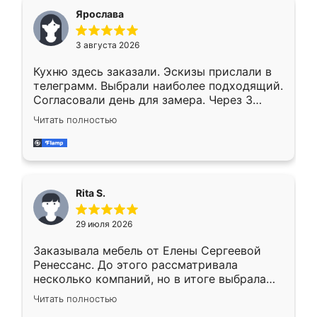
Ярослава
3 августа 2026
Кухню здесь заказали. Эскизы прислали в
телеграмм. Выбрали наиболее подходящий.
Согласовали день для замера. Через 3
недели кухня была уже готова. Остались
Читать полностью
довольны работой. Спасибо Ренессанс
мебель за качественную работу!
Rita S.
29 июля 2026
Заказывала мебель от Елены Сергеевой
Ренессанс. До этого рассматривала
несколько компаний, но в итоге выбрала
эту. Сначала обговорили условия, потом
Читать полностью
приехал замерщик, всё спокойно объяснил