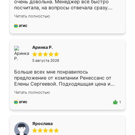
очень довольна. Менеджер всё быстро
посчитала, на вопросы отвечала сразу.
Замерщик приехал в субботу, подошёл к
Читать полностью
делу со всей ответственностью. Собрали
за день, ребята работали аккуратно, даже
пыли почти не было. Качество отличное,
ящики ходят плавно, ничего не скрипит.
Всё подошло как влитое.
Аринка Р.
5 августа 2026
Больше всех мне понравилось
предложение от компании Ренессанс от
Елены Сергеевой. Подходяшщая цена и
короткие сроки изготовления. Приехавший
Читать полностью
для замера сотрудник Владислав
предложил по моему эскизу самый
1
подходящий вариант шкафа. Немного его
видоизменил, получилось даже лучше, чем
я хотела.
Ярослава