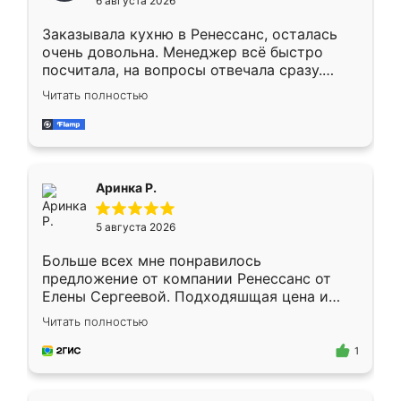
6 августа 2026
мебели буду заказывать только здесь.
Заказывала кухню в Ренессанс, осталась
очень довольна. Менеджер всё быстро
посчитала, на вопросы отвечала сразу.
Замерщик приехал в субботу, подошёл к
Читать полностью
делу со всей ответственностью. Собрали
за день, ребята работали аккуратно, даже
пыли почти не было. Качество отличное,
ящики ходят плавно, ничего не скрипит.
Всё подошло как влитое.
Аринка Р.
5 августа 2026
Больше всех мне понравилось
предложение от компании Ренессанс от
Елены Сергеевой. Подходяшщая цена и
короткие сроки изготовления. Приехавший
Читать полностью
для замера сотрудник Владислав
предложил по моему эскизу самый
1
подходящий вариант шкафа. Немного его
видоизменил, получилось даже лучше, чем