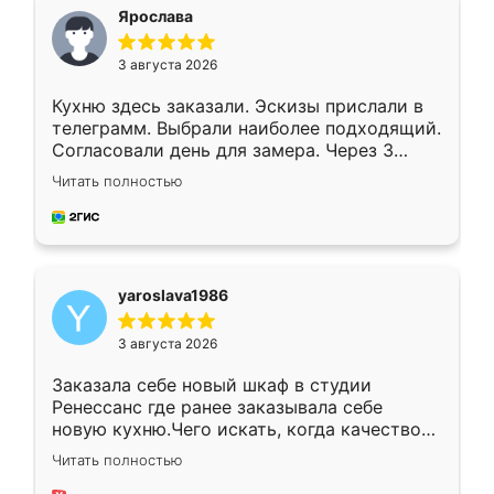
я хотела.
Ярослава
3 августа 2026
Кухню здесь заказали. Эскизы прислали в
телеграмм. Выбрали наиболее подходящий.
Согласовали день для замера. Через 3
недели кухня была уже готова. Остались
Читать полностью
довольны работой. Спасибо Ренессанс
мебель за качественную работу!
yaroslava1986
3 августа 2026
Заказала себе новый шкаф в студии
Ренессанс где ранее заказывала себе
новую кухню.Чего искать, когда качеством
вполне довольна. Служит кухня уже почти
Читать полностью
два года, нареканий нет.