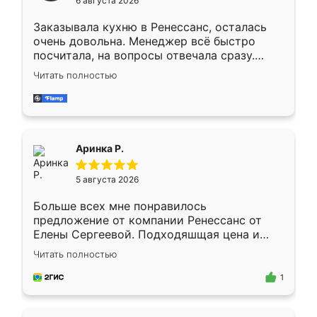
6 августа 2026
мебели буду заказывать только здесь.
Заказывала кухню в Ренессанс, осталась
очень довольна. Менеджер всё быстро
посчитала, на вопросы отвечала сразу.
Замерщик приехал в субботу, подошёл к
Читать полностью
делу со всей ответственностью. Собрали
за день, ребята работали аккуратно, даже
пыли почти не было. Качество отличное,
ящики ходят плавно, ничего не скрипит.
Всё подошло как влитое.
Аринка Р.
5 августа 2026
Больше всех мне понравилось
предложение от компании Ренессанс от
Елены Сергеевой. Подходяшщая цена и
короткие сроки изготовления. Приехавший
Читать полностью
для замера сотрудник Владислав
предложил по моему эскизу самый
1
подходящий вариант шкафа. Немного его
видоизменил, получилось даже лучше, чем