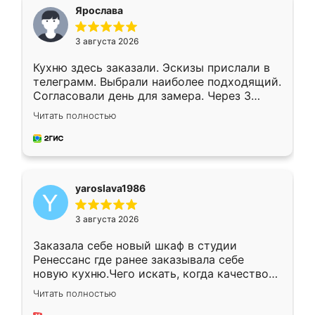
я хотела.
Ярослава
3 августа 2026
Кухню здесь заказали. Эскизы прислали в
телеграмм. Выбрали наиболее подходящий.
Согласовали день для замера. Через 3
недели кухня была уже готова. Остались
Читать полностью
довольны работой. Спасибо Ренессанс
мебель за качественную работу!
yaroslava1986
3 августа 2026
Заказала себе новый шкаф в студии
Ренессанс где ранее заказывала себе
новую кухню.Чего искать, когда качеством
вполне довольна. Служит кухня уже почти
Читать полностью
два года, нареканий нет.