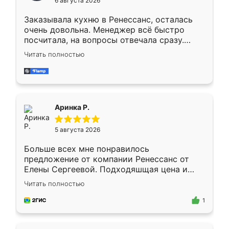
6 августа 2026
мебели буду заказывать только здесь.
Заказывала кухню в Ренессанс, осталась
очень довольна. Менеджер всё быстро
посчитала, на вопросы отвечала сразу.
Замерщик приехал в субботу, подошёл к
Читать полностью
делу со всей ответственностью. Собрали
за день, ребята работали аккуратно, даже
пыли почти не было. Качество отличное,
ящики ходят плавно, ничего не скрипит.
Всё подошло как влитое.
Аринка Р.
5 августа 2026
Больше всех мне понравилось
предложение от компании Ренессанс от
Елены Сергеевой. Подходяшщая цена и
короткие сроки изготовления. Приехавший
Читать полностью
для замера сотрудник Владислав
предложил по моему эскизу самый
1
подходящий вариант шкафа. Немного его
видоизменил, получилось даже лучше, чем