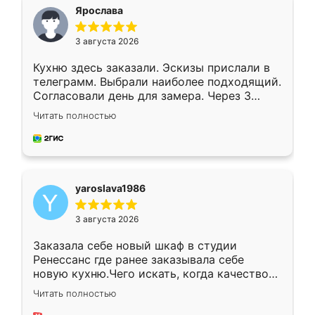
я хотела.
Ярослава
3 августа 2026
Кухню здесь заказали. Эскизы прислали в
телеграмм. Выбрали наиболее подходящий.
Согласовали день для замера. Через 3
недели кухня была уже готова. Остались
Читать полностью
довольны работой. Спасибо Ренессанс
мебель за качественную работу!
yaroslava1986
3 августа 2026
Заказала себе новый шкаф в студии
Ренессанс где ранее заказывала себе
новую кухню.Чего искать, когда качеством
вполне довольна. Служит кухня уже почти
Читать полностью
два года, нареканий нет.