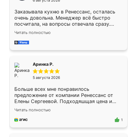
6 августа 2026
мебели буду заказывать только здесь.
Заказывала кухню в Ренессанс, осталась
очень довольна. Менеджер всё быстро
посчитала, на вопросы отвечала сразу.
Замерщик приехал в субботу, подошёл к
Читать полностью
делу со всей ответственностью. Собрали
за день, ребята работали аккуратно, даже
пыли почти не было. Качество отличное,
ящики ходят плавно, ничего не скрипит.
Всё подошло как влитое.
Аринка Р.
5 августа 2026
Больше всех мне понравилось
предложение от компании Ренессанс от
Елены Сергеевой. Подходяшщая цена и
короткие сроки изготовления. Приехавший
Читать полностью
для замера сотрудник Владислав
предложил по моему эскизу самый
1
подходящий вариант шкафа. Немного его
видоизменил, получилось даже лучше, чем