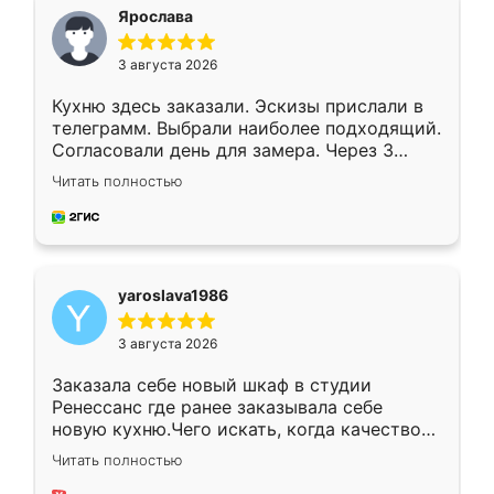
я хотела.
Ярослава
3 августа 2026
Кухню здесь заказали. Эскизы прислали в
телеграмм. Выбрали наиболее подходящий.
Согласовали день для замера. Через 3
недели кухня была уже готова. Остались
Читать полностью
довольны работой. Спасибо Ренессанс
мебель за качественную работу!
yaroslava1986
3 августа 2026
Заказала себе новый шкаф в студии
Ренессанс где ранее заказывала себе
новую кухню.Чего искать, когда качеством
вполне довольна. Служит кухня уже почти
Читать полностью
два года, нареканий нет.