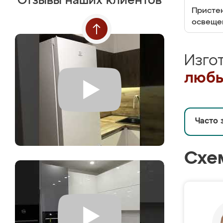
Отзывы наших клиентов
Пристен
освеще
Изго
любы
Часто 
Схе