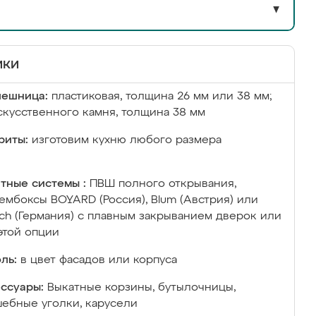
▼
ики
лешница:
пластиковая, толщина 26 мм или 38 мм;
скусственного камня, толщина 38 мм
риты:
изготовим кухню любого размера
тные системы :
ПВШ полного открывания,
ембоксы BOYARD (Россия), Blum (Австрия) или
ich (Германия) с плавным закрыванием дверок или
этой опции
ль:
в цвет фасадов или корпуса
ссуары:
Выкатные корзины, бутылочницы,
ебные уголки, карусели