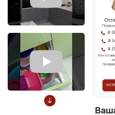
Оста
Позвон
8 (
8 (
8 (
Или оставь
ко
предвар
ОСТ
Ваша