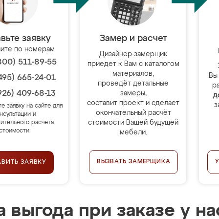
вьте заявку
Замер и расчет
ите по номерам
Дизайнер-замерщик
800) 511-89-55
приедет к Вам с каталогом
материалов,
Вы
495) 665-24-01
проведёт детальные
р
926) 409-68-13
замеры,
д
составит проект и сделает
з
те заявку на сайте для
окончательный расчёт
нсультации и
стоимости Вашей будущей
ительного расчёта
стоимости.
мебели.
ВЫЗВАТЬ ЗАМЕРЩИКА
АВИТЬ ЗАЯВКУ
 выгода при заказе у на