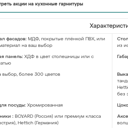
реть акции на кухонные гарнитуры
Характерист
ал фасадов:
МДФ, покрытые плёнкой ПВХ, или
Сто
материал на ваш выбор
из и
я панель:
ХДФ в цвет столешницы или с
Габа
чатью
а выбор, более 300 цветов
Выка
танд
Hett
без 
ля посуды:
Хромированная
Цоко
ники :
BOYARD (Россия) или премиум класса
Аксе
встрия), Hettich (Германия)
волш