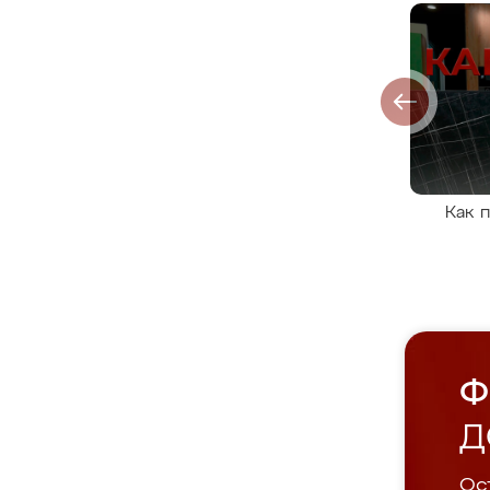
Как 
Ф
Д
Ост