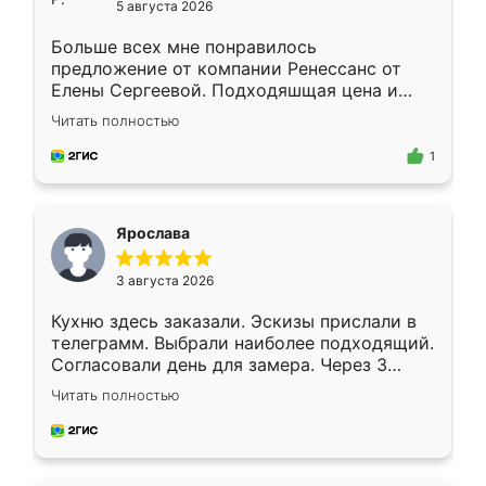
5 августа 2026
Больше всех мне понравилось
предложение от компании Ренессанс от
Елены Сергеевой. Подходяшщая цена и
короткие сроки изготовления. Приехавший
Читать полностью
для замера сотрудник Владислав
предложил по моему эскизу самый
1
подходящий вариант шкафа. Немного его
видоизменил, получилось даже лучше, чем
я хотела.
Ярослава
3 августа 2026
Кухню здесь заказали. Эскизы прислали в
телеграмм. Выбрали наиболее подходящий.
Согласовали день для замера. Через 3
недели кухня была уже готова. Остались
Читать полностью
довольны работой. Спасибо Ренессанс
мебель за качественную работу!