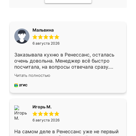
Мальвина
6 августа 2026
Заказывала кухню в Ренессанс, осталась
очень довольна. Менеджер всё быстро
посчитала, на вопросы отвечала сразу.
Замерщик приехал в субботу, подошёл к
Читать полностью
делу со всей ответственностью. Собрали
за день, ребята работали аккуратно, даже
пыли почти не было. Качество отличное,
ящики ходят плавно, ничего не скрипит.
Всё подошло как влитое.
Игорь М.
6 августа 2026
На самом деле в Ренессанс уже не первый