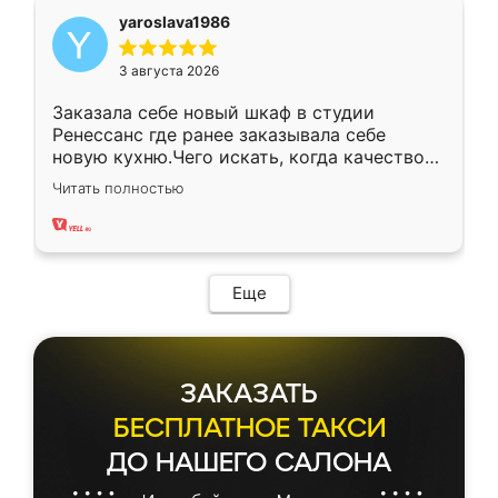
yaroslava1986
3 августа 2026
Заказала себе новый шкаф в студии
Ренессанс где ранее заказывала себе
новую кухню.Чего искать, когда качеством
вполне довольна. Служит кухня уже почти
Читать полностью
два года, нареканий нет.
Еще
ЗАКАЗАТЬ
БЕСПЛАТНОЕ ТАКСИ
ДО НАШЕГО САЛОНА