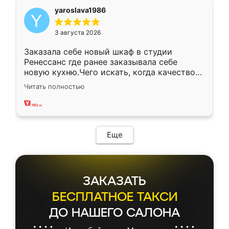
yaroslava1986
3 августа 2026
Заказала себе новый шкаф в студии
Ренессанс где ранее заказывала себе
новую кухню.Чего искать, когда качеством
вполне довольна. Служит кухня уже почти
Читать полностью
два года, нареканий нет.
Еще
ЗАКАЗАТЬ
БЕСПЛАТНОЕ ТАКСИ
ДО НАШЕГО САЛОНА