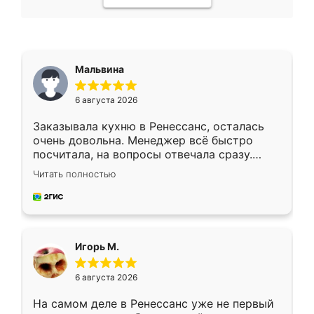
Мальвина
6 августа 2026
Заказывала кухню в Ренессанс, осталась
очень довольна. Менеджер всё быстро
посчитала, на вопросы отвечала сразу.
Замерщик приехал в субботу, подошёл к
Читать полностью
делу со всей ответственностью. Собрали
за день, ребята работали аккуратно, даже
пыли почти не было. Качество отличное,
ящики ходят плавно, ничего не скрипит.
Всё подошло как влитое.
Игорь М.
6 августа 2026
На самом деле в Ренессанс уже не первый