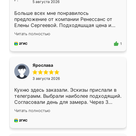
5 августа 2026
Больше всех мне понравилось
предложение от компании Ренессанс от
Елены Сергеевой. Подходяшщая цена и
короткие сроки изготовления. Приехавший
Читать полностью
для замера сотрудник Владислав
предложил по моему эскизу самый
1
подходящий вариант шкафа. Немного его
видоизменил, получилось даже лучше, чем
я хотела.
Ярослава
3 августа 2026
Кухню здесь заказали. Эскизы прислали в
телеграмм. Выбрали наиболее подходящий.
Согласовали день для замера. Через 3
недели кухня была уже готова. Остались
Читать полностью
довольны работой. Спасибо Ренессанс
мебель за качественную работу!